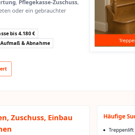
rtung
,
Pflegekasse-Zuschuss
,
eten oder ein gebrauchter
sse bis 4.180 €
Aufmaß & Abnahme
ert
ten, Zuschuss, Einbau
Häufige Su
chen
Treppenlift