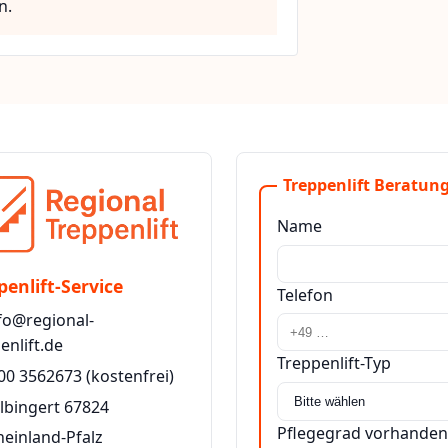
n.
Treppenlift Beratung
Name
penlift-Service
Telefon
fo@regional-
enlift.de
Treppenlift-Typ
00 3562673
(kostenfrei)
ilbingert 67824
Pflegegrad vorhanden
heinland-Pfalz