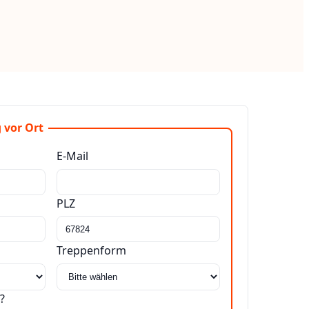
 vor Ort
E-Mail
PLZ
Treppenform
?