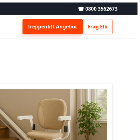
☎ 0800 3562673
Treppenlift Angebot
Frag Elli