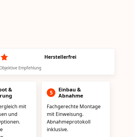
Herstellerfrei
Objektive Empfehlung
bot &
Einbau &
5
erung
Abnahme
rgleich mit
Fachgerechte Montage
isen und
mit Einweisung.
ptionen.
Abnahmeprotokoll
e
inklusive.