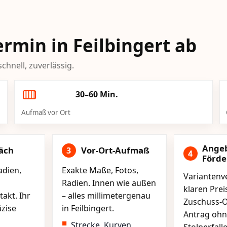
ermin in Feilbingert ab
chnell, zuverlässig.
30–60 Min.
Aufmaß vor Ort
Ange
äch
Vor-Ort-Aufmaß
3
4
Förd
adien,
Exakte Maße, Fotos,
Variantenve
Radien. Innen wie außen
klaren Pre
akt. Ihr
– alles millimetergenau
Zuschuss-O
äzise
in Feilbingert.
Antrag ohn
Strecke, Kurven,