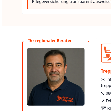
Pflegeversicherung transparent ausweise
Ihr regionaler Berater
Trep
✉️
in
trepp
📞
08
📍 Fe
🗺️ R