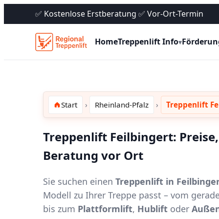
✅ Kostenlose Erstberatung ✅ Vor-Ort-Termin
Home
Treppenlift Info
Förderun
▾
Start
Rheinland-Pfalz
Treppenlift Fe
Treppenlift Feilbingert: Preis
Beratung vor Ort
Sie suchen einen
Treppenlift in Feilbinge
Modell zu Ihrer Treppe passt – vom gerad
bis zum
Plattformlift
,
Hublift
oder
Außen