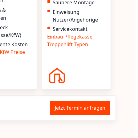
en.
Saubere Montage
n &
Einweisung
ten
Nutzer/Angehörige
heck
Servicekontakt
asse/KfW)
Einbau
Pflegekasse
ente Kosten
Treppenlift-Typen
KfW
Preise
Jetzt Termin anfragen