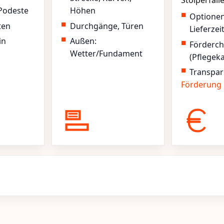
Stolperfall
Podeste
Höhen
Optione
ten
Durchgänge, Türen
Lieferzei
in
Außen:
Förderc
Wetter/Fundament
(Pflegek
Transpar
Förderung