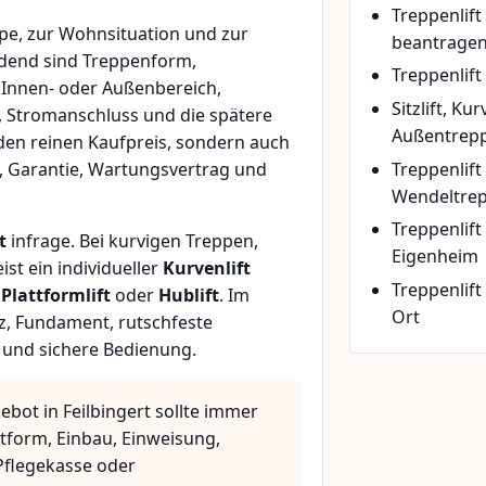
Treppenlif
pe, zur Wohnsituation und zur
beantrage
idend sind Treppenform,
Treppenlift
 Innen- oder Außenbereich,
Sitzlift, Ku
, Stromanschluss und die spätere
Außentrepp
den reinen Kaufpreis, sondern auch
Treppenlift
, Garantie, Wartungsvertrag und
Wendeltre
Treppenlif
t
infrage. Bei kurvigen Treppen,
Eigenheim
t ein individueller
Kurvenlift
Treppenlift
n
Plattformlift
oder
Hublift
. Im
Ort
z, Fundament, rutschfeste
 und sichere Bedienung.
ebot in Feilbingert sollte immer
ttform, Einbau, Einweisung,
flegekasse oder