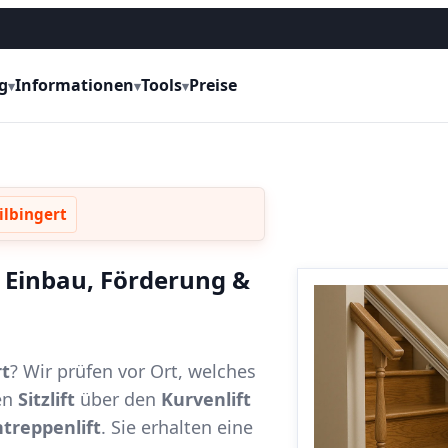
g
Informationen
Tools
Preise
▾
▾
▾
ilbingert
e, Einbau, Förderung &
rt
? Wir prüfen vor Ort, welches
en
Sitzlift
über den
Kurvenlift
treppenlift
. Sie erhalten eine