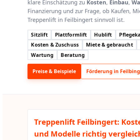
klare Einschätzung zu
Kosten
,
Einbau
,
Wa
Finanzierung und zur Frage, ob Kaufen, Mi
Treppenlift in Feilbingert sinnvoll ist.
Sitzlift
Plattformlift
Hublift
Pflegeka
Kosten & Zuschuss
Miete & gebraucht
Wartung
Beratung
Preise & Beispiele
Förderung in Feilbing
Treppenlift Feilbingert: Kos
und Modelle richtig verglei