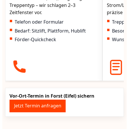
Treppentyp – wir schlagen 2–3
Strom/Lad
Zeitfenster vor.
präzise vo
Telefon oder Formular
Treppen
Bedarf: Sitzlift, Plattform, Hublift
Besond
Förder-Quickcheck
Wunscht
Vor-Ort-Termin in Forst (Eifel) sichern
Jetzt Termin anfragen