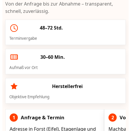
Von der Anfrage bis zur Abnahme – transparent,
schnell, zuverlässig.
48–72 Std.
Terminvergabe
30–60 Min.
Aufmaß vor Ort
Herstellerfrei
Objektive Empfehlung
Anfrage & Termin
Vorg
1
2
Adresse in Forst (Eifel), Etagenlage und
Machbarke