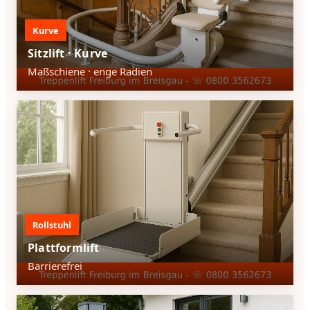
Kurve
Sitzlift · Kurve
Maßschiene · enge Radien
Rollstuhl
Plattformlift
Barrierefrei