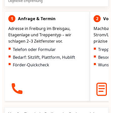
Objektive Empfehlung
Anfrage & Termin
Vorg
1
2
Adresse in Freiburg im Breisgau,
Machbarke
Etagenlage und Treppentyp – wir
Strom/Lad
schlagen 2–3 Zeitfenster vor.
präzise vo
Telefon oder Formular
Treppen
Bedarf: Sitzlift, Plattform, Hublift
Besond
Förder-Quickcheck
Wunscht