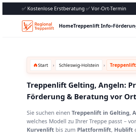
✅ Kostenlose Erstberatung ✅ Vor-Ort-Termin
Home
Treppenlift Info
Förderun
▾
Start
Schleswig-Holstein
Treppenlift
Treppenlift Gelting, Angeln: Pr
Förderung & Beratung vor Or
Sie suchen einen
Treppenlift in Gelting, 
welches Modell zu Ihrer Treppe passt – 
Kurvenlift
bis zum
Plattformlift
,
Hublift