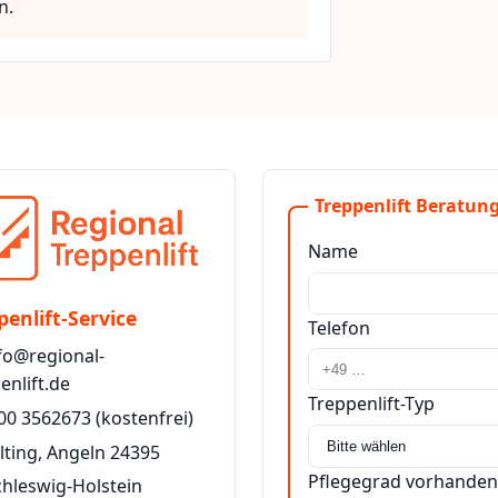
n.
Treppenlift Beratung
Name
penlift-Service
Telefon
fo@regional-
enlift.de
Treppenlift-Typ
00 3562673
(kostenfrei)
lting, Angeln 24395
Pflegegrad vorhanden
chleswig-Holstein