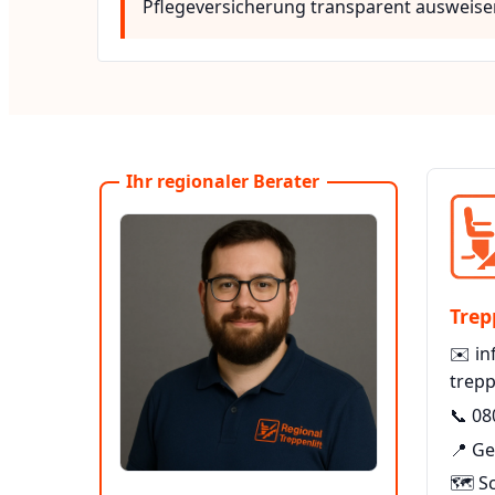
Pflegeversicherung transparent ausweise
Ihr regionaler Berater
Trep
✉️
in
trepp
📞
08
📍 Ge
🗺️ S