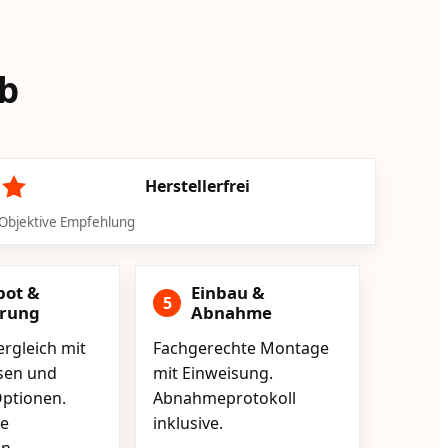
ab
Herstellerfrei
Objektive Empfehlung
bot &
Einbau &
5
erung
Abnahme
rgleich mit
Fachgerechte Montage
isen und
mit Einweisung.
ptionen.
Abnahmeprotokoll
e
inklusive.