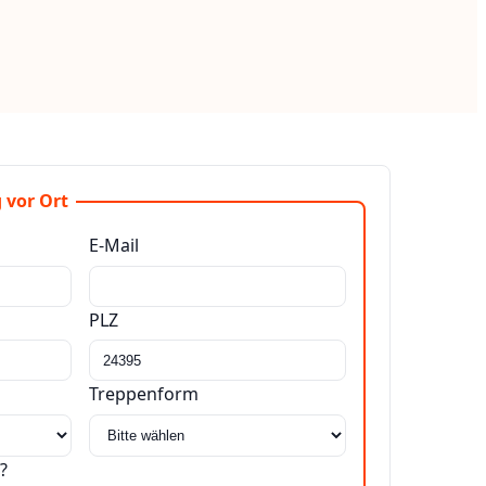
 vor Ort
E-Mail
PLZ
Treppenform
?