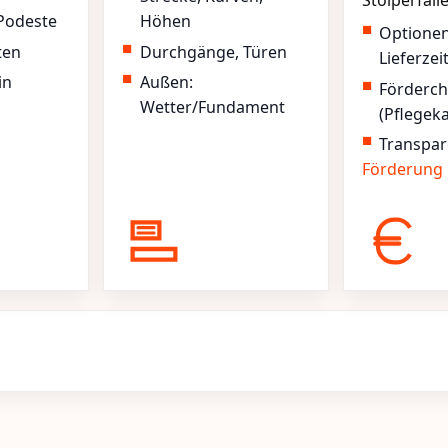
Stolperfall
Podeste
Höhen
Optione
ten
Durchgänge, Türen
Lieferzei
in
Außen:
Förderc
Wetter/Fundament
(Pflegek
Transpar
Förderung