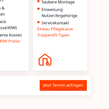
en.
Saubere Montage
n &
Einweisung
ten
Nutzer/Angehörige
heck
Servicekontakt
asse/KfW)
Einbau
Pflegekasse
ente Kosten
Treppenlift-Typen
KfW
Preise
Jetzt Termin anfragen