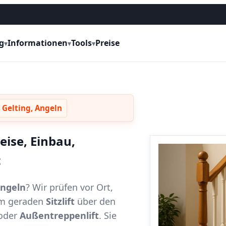
g
Informationen
Tools
Preise
▾
▾
▾
 Gelting, Angeln
eise, Einbau,
t
Angeln
? Wir prüfen vor Ort,
vom geraden
Sitzlift
über den
oder
Außentreppenlift
. Sie