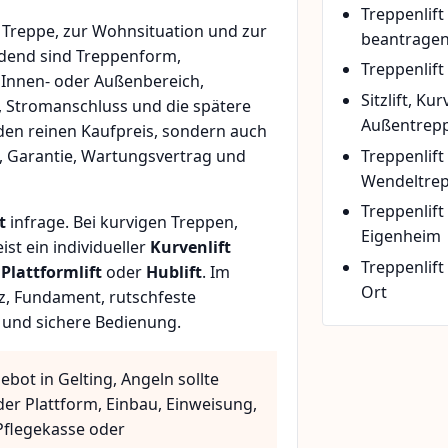
Treppenlif
Treppe, zur Wohnsituation und zur
beantrage
idend sind Treppenform,
Treppenlift
 Innen- oder Außenbereich,
Sitzlift, Ku
, Stromanschluss und die spätere
Außentrepp
den reinen Kaufpreis, sondern auch
Treppenlift
, Garantie, Wartungsvertrag und
Wendeltre
Treppenlif
t
infrage. Bei kurvigen Treppen,
Eigenheim
t ein individueller
Kurvenlift
Treppenlift
n
Plattformlift
oder
Hublift
. Im
Ort
z, Fundament, rutschfeste
 und sichere Bedienung.
ebot in Gelting, Angeln sollte
der Plattform, Einbau, Einweisung,
flegekasse oder