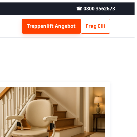
☎ 0800 3562673
Treppenlift Angebot
Frag Elli