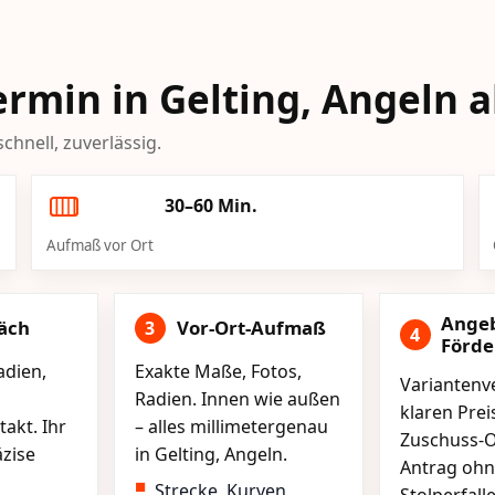
Termin in Gelting, Angeln 
chnell, zuverlässig.
30–60 Min.
Aufmaß vor Ort
Ange
äch
Vor-Ort-Aufmaß
3
4
Förd
adien,
Exakte Maße, Fotos,
Variantenve
Radien. Innen wie außen
klaren Pre
akt. Ihr
– alles millimetergenau
Zuschuss-O
äzise
in Gelting, Angeln.
Antrag ohn
Strecke, Kurven,