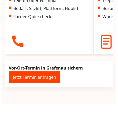
Telefon oder Formular
Treppen
Bedarf: Sitzlift, Plattform, Hublift
Besond
Förder-Quickcheck
Wunscht
Vor-Ort-Termin in Grafenau sichern
Jetzt Termin anfragen