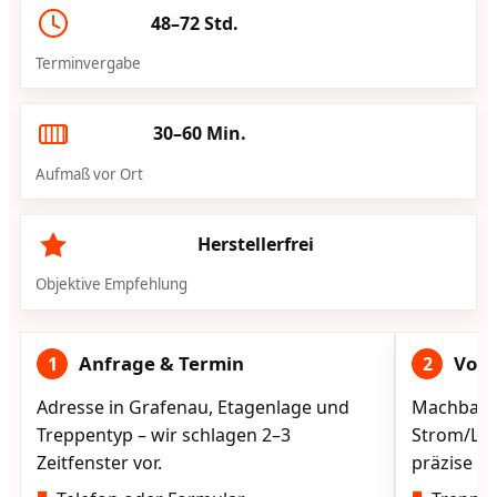
48–72 Std.
Terminvergabe
30–60 Min.
Aufmaß vor Ort
Herstellerfrei
Objektive Empfehlung
Anfrage & Termin
Vorg
1
2
Adresse in Grafenau, Etagenlage und
Machbarke
Treppentyp – wir schlagen 2–3
Strom/Lad
Zeitfenster vor.
präzise vo