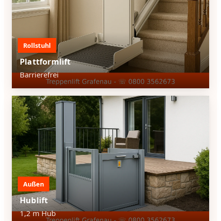
Rollstuhl
Plattformlift
Barrierefrei
Außen
Hublift
1,2 m Hub