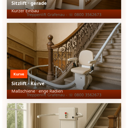
Sitzlift · gerade
Kurzer Einbau
Kurve
Sitzlift · Kurve
Maßschiene · enge Radien