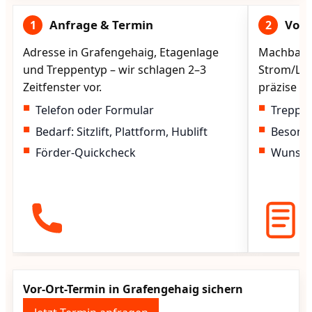
Anfrage & Termin
Vorg
1
2
Adresse in Grafengehaig, Etagenlage
Machbarke
und Treppentyp – wir schlagen 2–3
Strom/Lad
Zeitfenster vor.
präzise vo
Telefon oder Formular
Treppen
Bedarf: Sitzlift, Plattform, Hublift
Besond
Förder-Quickcheck
Wunscht
Vor-Ort-Termin in Grafengehaig sichern