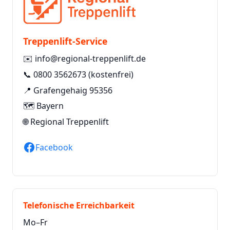
Treppenlift-Service
✉️
info@regional-treppenlift.de
📞
0800 3562673
(kostenfrei)
📍 Grafengehaig 95356
🗺️ Bayern
🌐
Regional Treppenlift
Facebook
Telefonische Erreichbarkeit
Mo–Fr