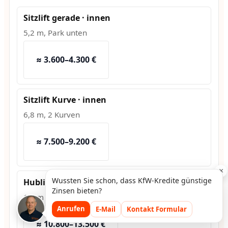
Sitzlift gerade · innen
5,2 m, Park unten
≈ 3.600–4.300 €
Sitzlift Kurve · innen
6,8 m, 2 Kurven
≈ 7.500–9.200 €
×
Wussten Sie schon, dass KfW-Kredite günstige
Hublift · außen
Zinsen bieten?
1,2 m Hub, Fundament
Anrufen
E-Mail
Kontakt Formular
≈ 10.800–13.500 €