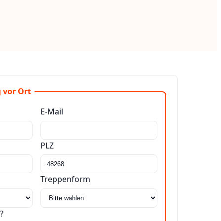
 vor Ort
E-Mail
PLZ
Treppenform
?