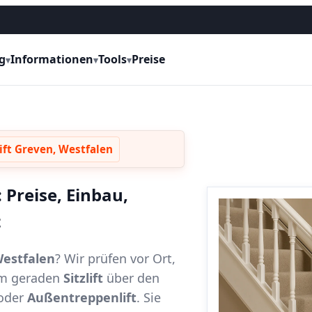
g
Informationen
Tools
Preise
▾
▾
▾
ift Greven, Westfalen
 Preise, Einbau,
t
Westfalen
? Wir prüfen vor Ort,
vom geraden
Sitzlift
über den
oder
Außentreppenlift
. Sie