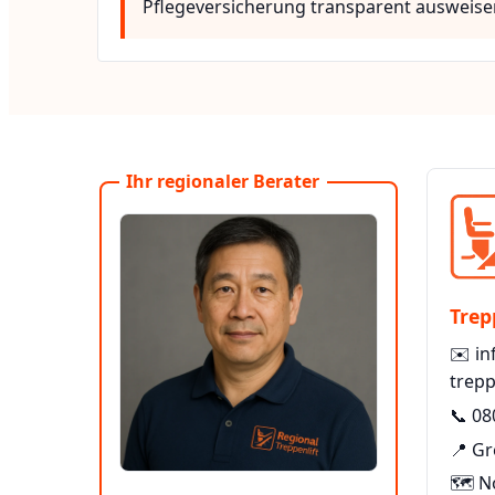
Pflegeversicherung transparent ausweise
Ihr regionaler Berater
Trep
✉️
in
trepp
📞
08
📍 Gr
🗺️ N