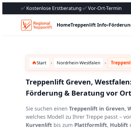
✅ Kostenlose Erstberatung ✅ Vor-Ort-Termin
Home
Treppenlift Info
Förderun
▾
Start
Nordrhein-Westfalen
Treppenl
Treppenlift Greven, Westfalen:
Förderung & Beratung vor Or
Sie suchen einen
Treppenlift in Greven, 
welches Modell zu Ihrer Treppe passt – 
Kurvenlift
bis zum
Plattformlift
,
Hublift