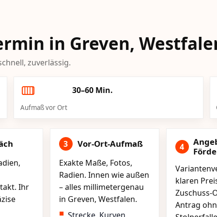
Termin in Greven, Westfale
chnell, zuverlässig.
30–60 Min.
Aufmaß vor Ort
Ange
äch
Vor-Ort-Aufmaß
3
4
Förd
adien,
Exakte Maße, Fotos,
Variantenve
Radien. Innen wie außen
klaren Pre
akt. Ihr
– alles millimetergenau
Zuschuss-O
äzise
in Greven, Westfalen.
Antrag ohn
Strecke, Kurven,