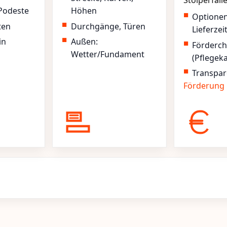
Stolperfall
Podeste
Höhen
Optione
ten
Durchgänge, Türen
Lieferzei
in
Außen:
Förderc
Wetter/Fundament
(Pflegek
Transpar
Förderung