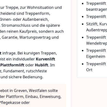
Treppenlif
ur Treppe, zur Wohnsituation und
beantrage
scheidend sind Treppenform,
Treppenlift
 Innen- oder Außenbereich,
Sitzlift, Ku
, Stromanschluss und die spätere
Außentrepp
den reinen Kaufpreis, sondern auch
Treppenlift
, Garantie, Wartungsvertrag und
Wendeltre
Treppenlif
t
infrage. Bei kurvigen Treppen,
Eigenheim
t ein individueller
Kurvenlift
Treppenlift
n
Plattformlift
oder
Hublift
. Im
Ort
z, Fundament, rutschfeste
 und sichere Bedienung.
ebot in Greven, Westfalen sollte
der Plattform, Einbau, Einweisung,
flegekasse oder