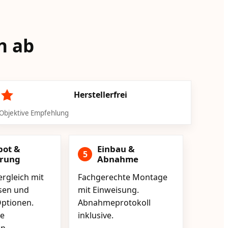
n ab
Herstellerfrei
Objektive Empfehlung
bot &
Einbau &
5
erung
Abnahme
rgleich mit
Fachgerechte Montage
isen und
mit Einweisung.
ptionen.
Abnahmeprotokoll
e
inklusive.