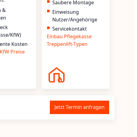
en.
Saubere Montage
n &
Einweisung
ten
Nutzer/Angehörige
heck
Servicekontakt
asse/KfW)
Einbau
Pflegekasse
ente Kosten
Treppenlift-Typen
KfW
Preise
Jetzt Termin anfragen