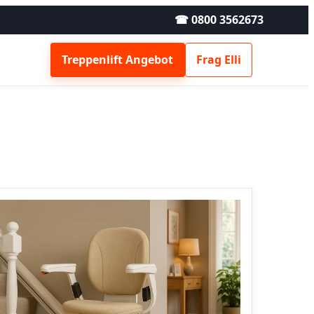
☎ 0800 3562673
Treppenlift Angebot
Frag Elli