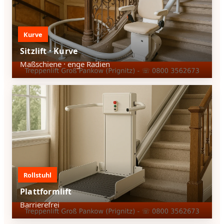
Kurve
Sitzlift · Kurve
Maßschiene · enge Radien
Rollstuhl
Plattformlift
Barrierefrei