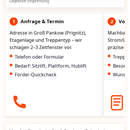
Objektive Empfehlung
Anfrage & Termin
Vorg
1
2
Adresse in Groß Pankow (Prignitz),
Machbarke
Etagenlage und Treppentyp – wir
Strom/Lad
schlagen 2–3 Zeitfenster vor.
präzise vo
Telefon oder Formular
Treppen
Bedarf: Sitzlift, Plattform, Hublift
Besond
Förder-Quickcheck
Wunscht