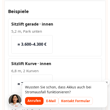
Beispiele
Sitzlift gerade · innen
5,2 m, Park unten
≈ 3.600–4.300 €
Sitzlift Kurve · innen
6,8 m, 2 Kurven
×
≈ 7.500–9.200 €
Wussten Sie schon, dass Akkus auch bei
Stromausfall funktionieren?
Anrufen
E-Mail
Kontakt Formular
Hublift · außen