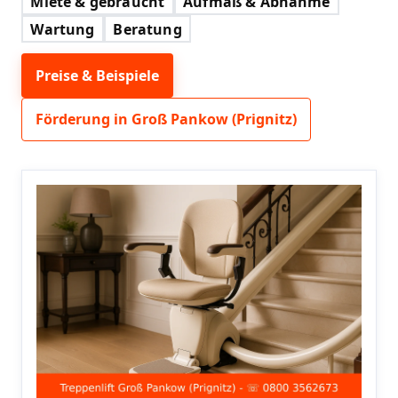
Miete & gebraucht
Aufmaß & Abnahme
Wartung
Beratung
Preise & Beispiele
Förderung in Groß Pankow (Prignitz)