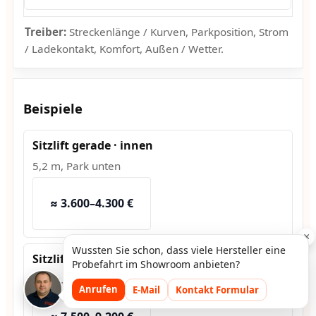
Treiber:
Streckenlänge / Kurven, Parkposition, Strom
/ Ladekontakt, Komfort, Außen / Wetter.
Beispiele
Sitzlift gerade · innen
5,2 m, Park unten
≈ 3.600–4.300 €
×
Wussten Sie schon, dass viele Hersteller eine
Sitzlift Kurve · innen
Probefahrt im Showroom anbieten?
6,8 m, 2 Kurven
Anrufen
E-Mail
Kontakt Formular