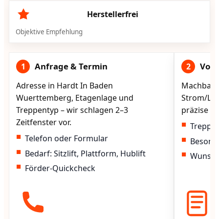
Herstellerfrei
Objektive Empfehlung
Anfrage & Termin
Vorg
1
2
Adresse in Hardt In Baden
Machbarke
Wuerttemberg, Etagenlage und
Strom/Lad
Treppentyp – wir schlagen 2–3
präzise vo
Zeitfenster vor.
Treppen
Telefon oder Formular
Besond
Bedarf: Sitzlift, Plattform, Hublift
Wunscht
Förder-Quickcheck