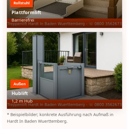
Rollstuhl
Plattformlift
Barrierefrei
Außen
Hublift
1,2 m Hub
* Beispielbilder; konkrete Ausführung nach Aufmaß in
Hardt In Baden Wuerttemberg.