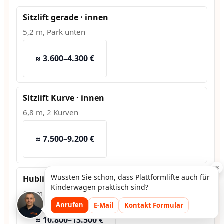
Sitzlift gerade · innen
5,2 m, Park unten
≈ 3.600–4.300 €
Sitzlift Kurve · innen
6,8 m, 2 Kurven
≈ 7.500–9.200 €
×
Wussten Sie schon, dass Plattformlifte auch für
Hublift · außen
Kinderwagen praktisch sind?
1,2 m Hub, Fundament
Anrufen
E-Mail
Kontakt Formular
≈ 10.800–13.500 €