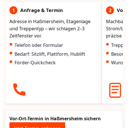
Anfrage & Termin
Vorg
1
2
Adresse in Haßmersheim, Etagenlage
Machbarke
und Treppentyp – wir schlagen 2–3
Strom/Lad
Zeitfenster vor.
präzise vo
Telefon oder Formular
Treppen
Bedarf: Sitzlift, Plattform, Hublift
Besond
Förder-Quickcheck
Wunscht
Vor-Ort-Termin in Haßmersheim sichern