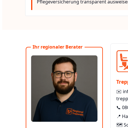
Pflegeversicherung transparent ausweise
Ihr regionaler Berater
Trep
✉️
in
trepp
📞
08
📍 H
🗺️ S