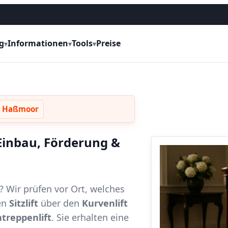
g
Informationen
Tools
Preise
▾
▾
▾
t Haßmoor
 Einbau, Förderung &
? Wir prüfen vor Ort, welches
en
Sitzlift
über den
Kurvenlift
treppenlift
. Sie erhalten eine