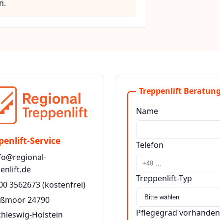
n.
Treppenlift Beratung
Name
penlift-Service
Telefon
fo@regional-
enlift.de
Treppenlift-Typ
00 3562673
(kostenfrei)
aßmoor 24790
Pflegegrad vorhanden
chleswig-Holstein