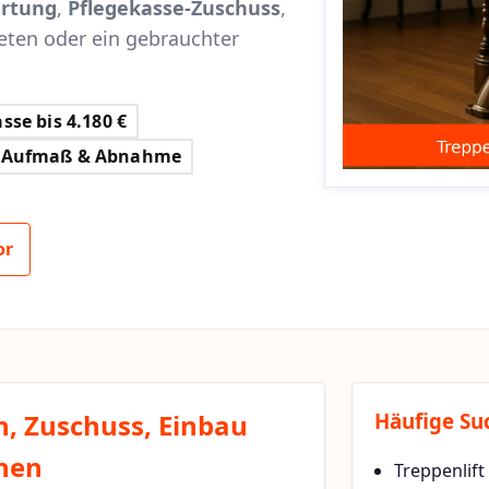
rtung
,
Pflegekasse-Zuschuss
,
eten oder ein gebrauchter
sse bis 4.180 €
Aufmaß & Abnahme
or
n, Zuschuss, Einbau
Häufige Su
chen
Treppenlif