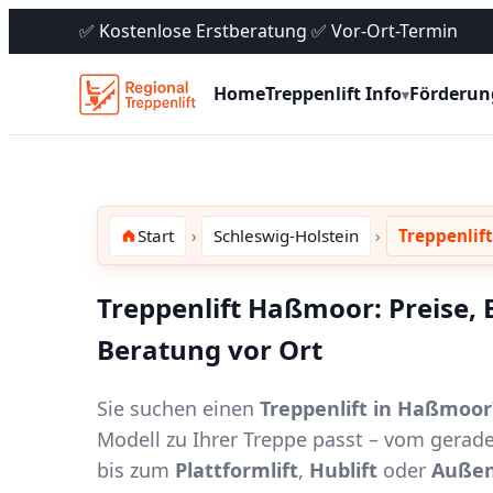
✅ Kostenlose Erstberatung ✅ Vor-Ort-Termin
Home
Treppenlift Info
Förderun
▾
Start
Schleswig-Holstein
Treppenlif
Treppenlift Haßmoor: Preise,
Beratung vor Ort
Sie suchen einen
Treppenlift in Haßmoor
Modell zu Ihrer Treppe passt – vom gerad
bis zum
Plattformlift
,
Hublift
oder
Außen