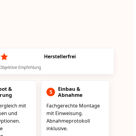
Herstellerfrei
Objektive Empfehlung
bot &
Einbau &
5
erung
Abnahme
rgleich mit
Fachgerechte Montage
isen und
mit Einweisung.
ptionen.
Abnahmeprotokoll
e
inklusive.