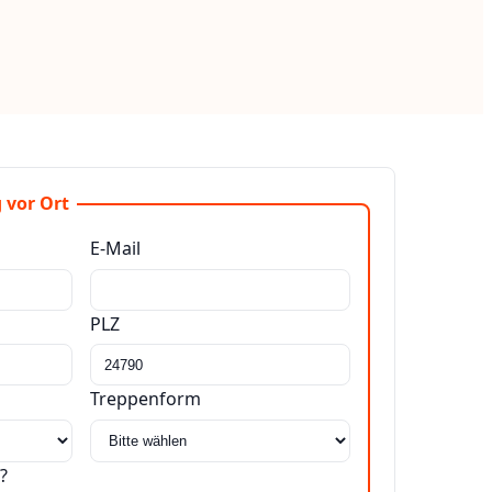
 vor Ort
E-Mail
PLZ
Treppenform
?