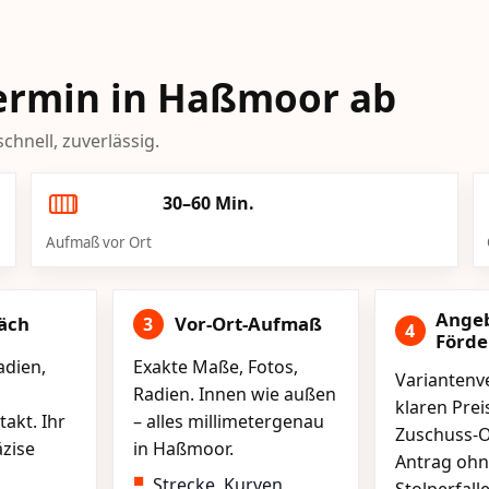
-Termin in Haßmoor ab
chnell, zuverlässig.
30–60 Min.
Aufmaß vor Ort
Ange
äch
Vor-Ort-Aufmaß
3
4
Förd
adien,
Exakte Maße, Fotos,
Variantenve
Radien. Innen wie außen
klaren Pre
akt. Ihr
– alles millimetergenau
Zuschuss-O
äzise
in Haßmoor.
Antrag ohn
Strecke, Kurven,