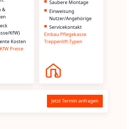
en.
Saubere Montage
n &
Einweisung
ten
Nutzer/Angehörige
heck
Servicekontakt
asse/KfW)
Einbau
Pflegekasse
ente Kosten
Treppenlift-Typen
KfW
Preise
Jetzt Termin anfragen