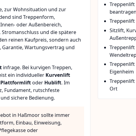
Treppenlif
, zur Wohnsituation und zur
beantrage
idend sind Treppenform,
Treppenlift
 Innen- oder Außenbereich,
Sitzlift, Ku
, Stromanschluss und die spätere
Außentrepp
den reinen Kaufpreis, sondern auch
Treppenlift
, Garantie, Wartungsvertrag und
Wendeltre
Treppenlif
t
infrage. Bei kurvigen Treppen,
Eigenheim
t ein individueller
Kurvenlift
Treppenlift
n
Plattformlift
oder
Hublift
. Im
Ort
z, Fundament, rutschfeste
 und sichere Bedienung.
gebot in Haßmoor sollte immer
ttform, Einbau, Einweisung,
flegekasse oder