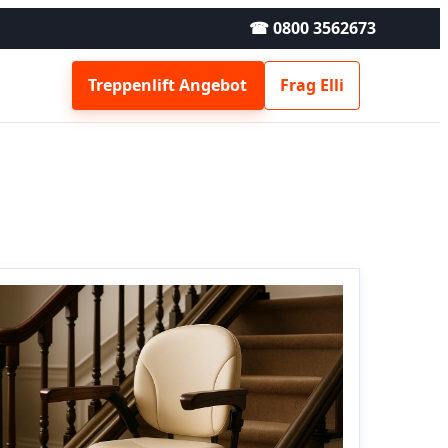
☎ 0800 3562673
Treppenlift Angebot
Frag Elli