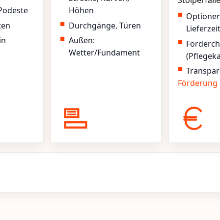
Stolperfall
Podeste
Höhen
Optione
ten
Durchgänge, Türen
Lieferzei
in
Außen:
Förderc
Wetter/Fundament
(Pflegek
Transpar
Förderung