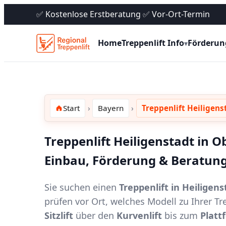
✅ Kostenlose Erstberatung ✅ Vor-Ort-Termin
Home
Treppenlift Info
Förderun
▾
Start
Bayern
Treppenlift Heiligens
Treppenlift Heiligenstadt in O
Einbau, Förderung & Beratung
Sie suchen einen
Treppenlift in Heiligen
prüfen vor Ort, welches Modell zu Ihrer T
Sitzlift
über den
Kurvenlift
bis zum
Platt