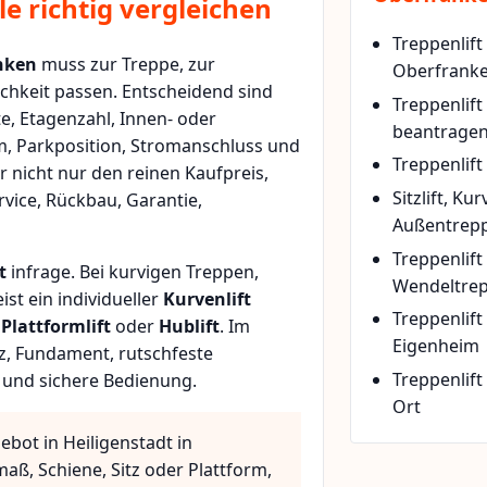
e richtig vergleichen
Treppenlift
anken
muss zur Treppe, zur
Oberfrank
chkeit passen. Entscheidend sind
Treppenlif
e, Etagenzahl, Innen- oder
beantrage
m, Parkposition, Stromanschluss und
Treppenlift
r nicht nur den reinen Kaufpreis,
Sitzlift, Ku
vice, Rückbau, Garantie,
Außentrepp
Treppenlift
t
infrage. Bei kurvigen Treppen,
Wendeltre
t ein individueller
Kurvenlift
Treppenlif
n
Plattformlift
oder
Hublift
. Im
Eigenheim
z, Fundament, rutschfeste
Treppenlift
 und sichere Bedienung.
Ort
ebot in Heiligenstadt in
aß, Schiene, Sitz oder Plattform,