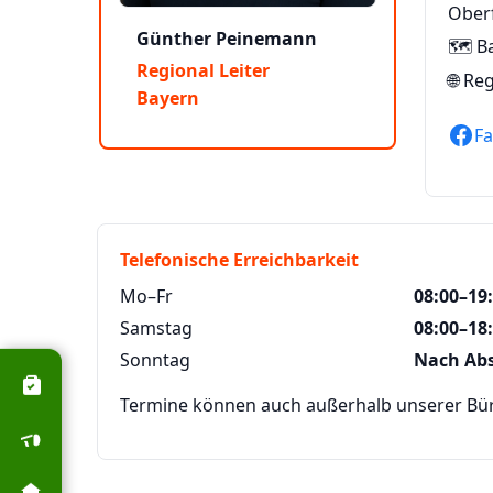
Ober
Günther Peinemann
🗺️ B
Regional Leiter
🌐
Reg
Bayern
F
Telefonische Erreichbarkeit
Mo–Fr
08:00–19
Samstag
08:00–18
Sonntag
Nach Ab
Termine können auch außerhalb unserer Büro