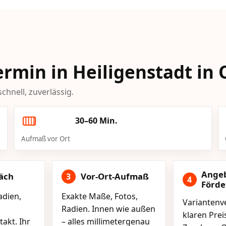
Termin in Heiligenstadt i
chnell, zuverlässig.
30–60 Min.
Aufmaß vor Ort
Ange
äch
Vor-Ort-Aufmaß
3
4
Förd
adien,
Exakte Maße, Fotos,
Variantenve
Radien. Innen wie außen
klaren Pre
akt. Ihr
– alles millimetergenau