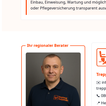
Einbau, Einweisung, Wartung und möglic
oder Pflegeversicherung transparent aus
Ihr regionaler Berater
Trep
✉️
in
trepp
📞
08
📍 He