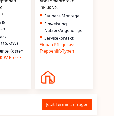
ptionen.
Abnahmeprotokoll
e
inklusive.
en.
Saubere Montage
n &
Einweisung
ten
Nutzer/Angehörige
heck
Servicekontakt
asse/KfW)
Einbau
Pflegekasse
ente Kosten
Treppenlift-Typen
KfW
Preise
Jetzt Termin anfragen