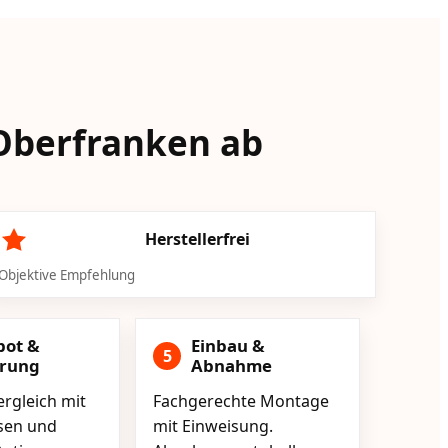
n Oberfranken ab
Herstellerfrei
Objektive Empfehlung
bot &
Einbau &
5
erung
Abnahme
rgleich mit
Fachgerechte Montage
isen und
mit Einweisung.