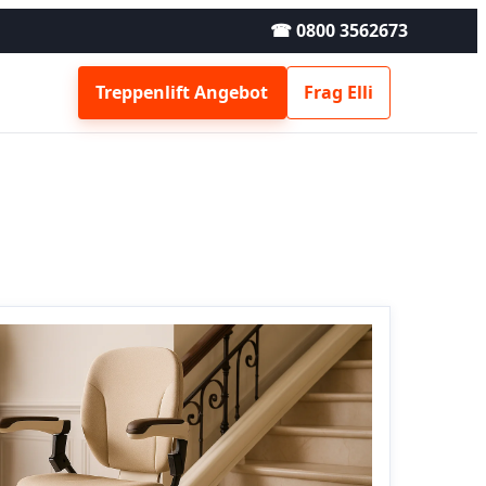
☎ 0800 3562673
Treppenlift Angebot
Frag Elli