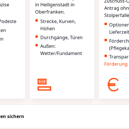
Zuschuss-O
äzise
in Heiligenstadt in
Antrag ohn
Oberfranken.
Stolperfall
Podeste
Strecke, Kurven,
Optione
Höhen
ten
Lieferzei
Durchgänge, Türen
in
Förderc
Außen:
(Pflegek
Wetter/Fundament
Transpar
Förderung
ken sichern