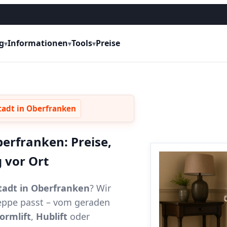
g
Informationen
Tools
Preise
▾
▾
▾
tadt in Oberfranken
berfranken: Preise,
 vor Ort
stadt in Oberfranken
? Wir
reppe passt – vom geraden
formlift
,
Hublift
oder