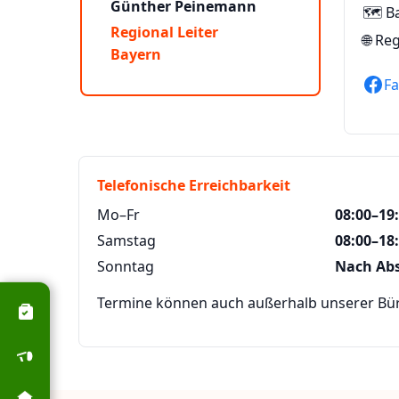
Günther Peinemann
🗺️ B
Regional Leiter
🌐
Reg
Bayern
F
Telefonische Erreichbarkeit
Mo–Fr
08:00–19
Samstag
08:00–18
Sonntag
Nach Ab
Termine können auch außerhalb unserer Büro