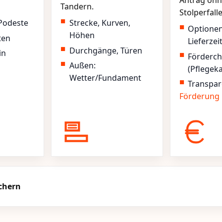
Antrag ohn
Tandern.
Stolperfall
Podeste
Strecke, Kurven,
Optione
Höhen
ten
Lieferzei
Durchgänge, Türen
in
Förderc
Außen:
(Pflegek
Wetter/Fundament
Transpar
Förderung
ichern