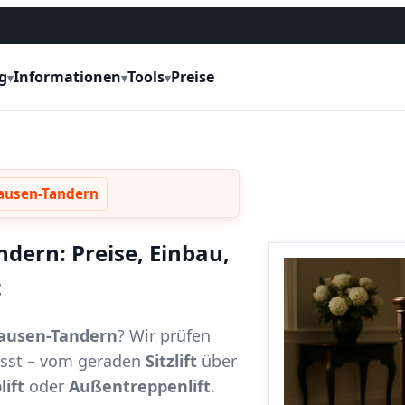
g
Informationen
Tools
Preise
▾
▾
▾
hausen-Tandern
ndern: Preise, Einbau,
t
shausen-Tandern
? Wir prüfen
passt – vom geraden
Sitzlift
über
lift
oder
Außentreppenlift
.