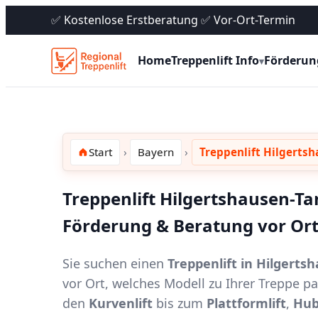
✅ Kostenlose Erstberatung ✅ Vor-Ort-Termin
Home
Treppenlift Info
Förderun
▾
Start
Bayern
Treppenlift Hilgerts
Treppenlift Hilgertshausen-Ta
Förderung & Beratung vor Or
Sie suchen einen
Treppenlift in Hilgert
vor Ort, welches Modell zu Ihrer Treppe 
den
Kurvenlift
bis zum
Plattformlift
,
Hub