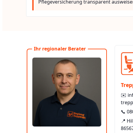
Pflegeversicherung transparent ausweise
Ihr regionaler Berater
Trep
✉️
in
trepp
📞
08
📍 Hi
8656