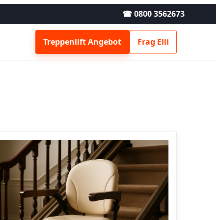
☎ 0800 3562673
Treppenlift Angebot
Frag Elli