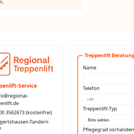
n.
Treppenlift Beratung
Name
penlift-Service
Telefon
fo@regional-
enlift.de
Treppenlift-Typ
00 3562673
(kostenfrei)
lgertshausen-Tandern
7
Pflegegrad vorhanden