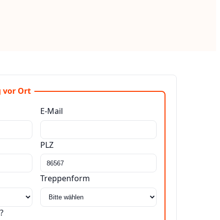
 vor Ort
E-Mail
PLZ
Treppenform
?