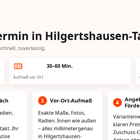
Termin in Hilgertshausen-
chnell, zuverlässig.
30–60 Min.
Aufmaß vor Ort
Ange
äch
Vor-Ort-Aufmaß
3
4
Förd
adien,
Exakte Maße, Fotos,
Variantenve
Radien. Innen wie außen
klaren Pre
akt. Ihr
– alles millimetergenau
Zuschuss-O
äzise
in Hilgertshausen-