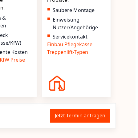
e
inklusive.
en.
Saubere Montage
n &
Einweisung
ten
Nutzer/Angehörige
heck
Servicekontakt
asse/KfW)
Einbau
Pflegekasse
ente Kosten
Treppenlift-Typen
KfW
Preise
Jetzt Termin anfragen