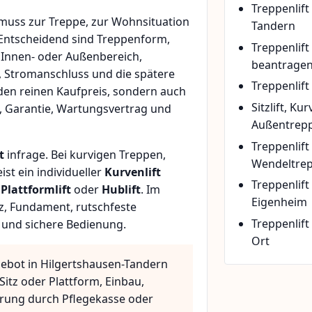
Treppenlift
muss zur Treppe, zur Wohnsituation
Tandern
 Entscheidend sind Treppenform,
Treppenlif
 Innen- oder Außenbereich,
beantrage
, Stromanschluss und die spätere
Treppenlift
den reinen Kaufpreis, sondern auch
Sitzlift, Ku
, Garantie, Wartungsvertrag und
Außentrepp
Treppenlift
t
infrage. Bei kurvigen Treppen,
Wendeltre
t ein individueller
Kurvenlift
Treppenlif
n
Plattformlift
oder
Hublift
. Im
Eigenheim
z, Fundament, rutschfeste
Treppenlift
 und sichere Bedienung.
Ort
gebot in Hilgertshausen-Tandern
Sitz oder Plattform, Einbau,
rung durch Pflegekasse oder