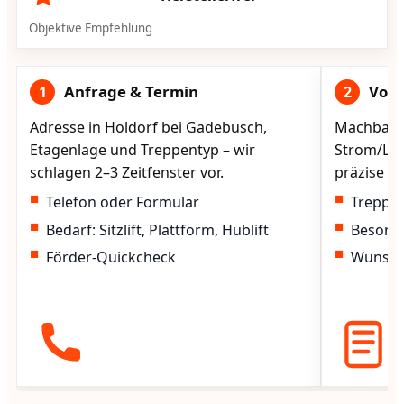
Objektive Empfehlung
Anfrage & Termin
Vorg
1
2
Adresse in Holdorf bei Gadebusch,
Machbarke
Etagenlage und Treppentyp – wir
Strom/Lad
schlagen 2–3 Zeitfenster vor.
präzise vo
Telefon oder Formular
Treppen
Bedarf: Sitzlift, Plattform, Hublift
Besond
Förder-Quickcheck
Wunscht