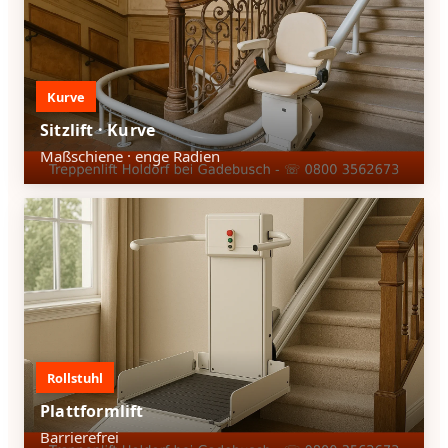
Kurve
Sitzlift · Kurve
Maßschiene · enge Radien
Rollstuhl
Plattformlift
Barrierefrei