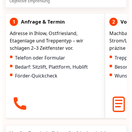
Objektive Empfehlung
Anfrage & Termin
Vorg
1
2
Adresse in Ihlow, Ostfriesland,
Machbarke
Etagenlage und Treppentyp – wir
Strom/Lad
schlagen 2–3 Zeitfenster vor.
präzise vo
Telefon oder Formular
Treppen
Bedarf: Sitzlift, Plattform, Hublift
Besond
Förder-Quickcheck
Wunscht