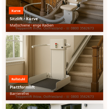
Kurve
Sitzlift · Kurve
Maßschiene · enge Radien
Rollstuhl
Plattformlift
Barrierefrei