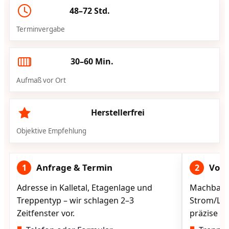
48–72 Std.
Terminvergabe
30–60 Min.
Aufmaß vor Ort
Herstellerfrei
Objektive Empfehlung
Anfrage & Termin
Vorg
1
2
Adresse in Kalletal, Etagenlage und
Machbarke
Treppentyp – wir schlagen 2–3
Strom/Lad
Zeitfenster vor.
präzise vo