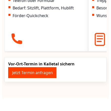
Telefon oder Formular
Treppen
Bedarf: Sitzlift, Plattform, Hublift
Besond
Förder-Quickcheck
Wunscht
Vor-Ort-Termin in Kalletal sichern
Jetzt Termin anfragen