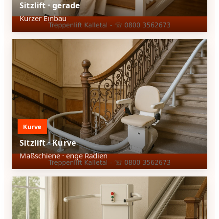
Sitzlift · gerade
Kurzer Einbau
Kurve
Sitzlift · Kurve
Maßschiene · enge Radien