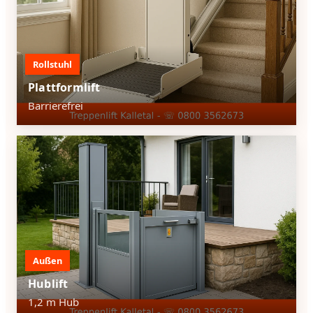
Rollstuhl
Plattformlift
Barrierefrei
Außen
Hublift
1,2 m Hub