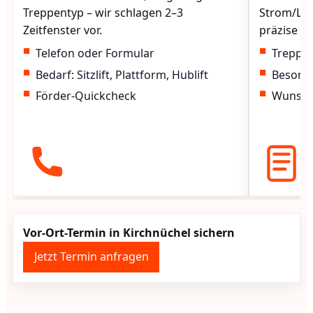
Treppentyp – wir schlagen 2–3
Strom/Lad
Zeitfenster vor.
präzise vo
Telefon oder Formular
Treppen
Bedarf: Sitzlift, Plattform, Hublift
Besond
Förder-Quickcheck
Wunscht
Vor-Ort-Termin in Kirchnüchel sichern
Jetzt Termin anfragen