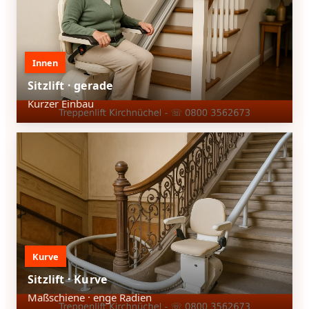
Innen
Sitzlift · gerade
Kurzer Einbau
Kurve
Sitzlift · Kurve
Maßschiene · enge Radien