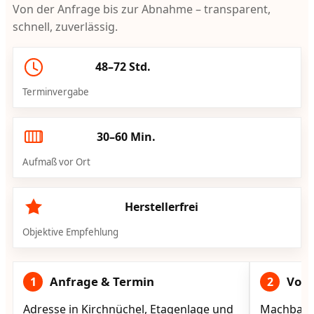
Von der Anfrage bis zur Abnahme – transparent,
schnell, zuverlässig.
48–72 Std.
Terminvergabe
30–60 Min.
Aufmaß vor Ort
Herstellerfrei
Objektive Empfehlung
Anfrage & Termin
Vorg
1
2
Adresse in Kirchnüchel, Etagenlage und
Machbarke