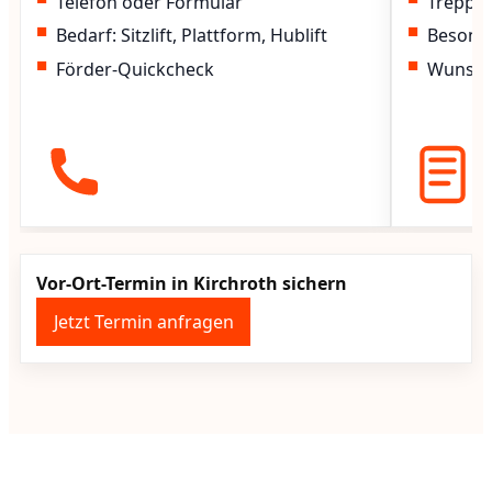
Telefon oder Formular
Treppen
Bedarf: Sitzlift, Plattform, Hublift
Besond
Förder-Quickcheck
Wunscht
Vor-Ort-Termin in Kirchroth sichern
Jetzt Termin anfragen