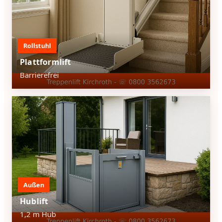
Rollstuhl
Plattformlift
Barrierefrei
Außen
Hublift
1,2 m Hub