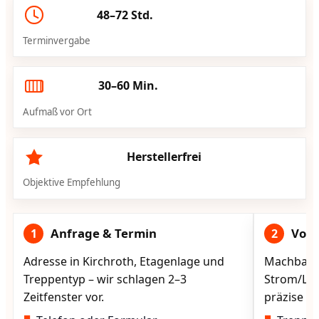
48–72 Std.
Terminvergabe
30–60 Min.
Aufmaß vor Ort
Herstellerfrei
Objektive Empfehlung
Anfrage & Termin
Vorg
1
2
Adresse in Kirchroth, Etagenlage und
Machbarke
Treppentyp – wir schlagen 2–3
Strom/Lad
Zeitfenster vor.
präzise vo