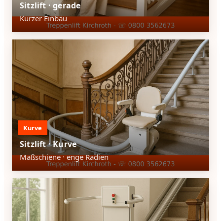
Sitzlift · gerade
Kurzer Einbau
Kurve
Sitzlift · Kurve
Maßschiene · enge Radien