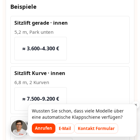
Beispiele
Sitzlift gerade · innen
5,2 m, Park unten
≈ 3.600–4.300 €
Sitzlift Kurve · innen
6,8 m, 2 Kurven
≈ 7.500–9.200 €
×
Wussten Sie schon, dass viele Modelle über
eine automatische Klappschiene verfügen?
Hublift · außen
Anrufen
E-Mail
Kontakt Formular
1,2 m Hub, Fundament