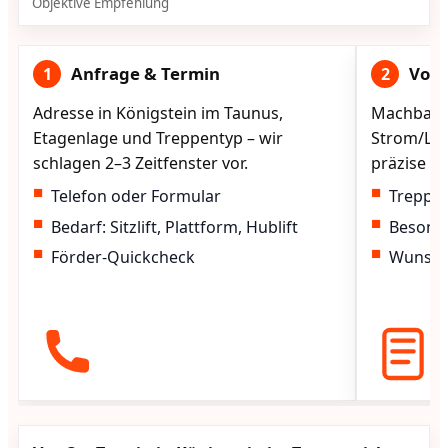
Objektive Empfehlung
Anfrage & Termin
Vorg
1
2
Adresse in Königstein im Taunus,
Machbarke
Etagenlage und Treppentyp – wir
Strom/Lad
schlagen 2–3 Zeitfenster vor.
präzise vo
Telefon oder Formular
Treppen
Bedarf: Sitzlift, Plattform, Hublift
Besond
Förder-Quickcheck
Wunscht