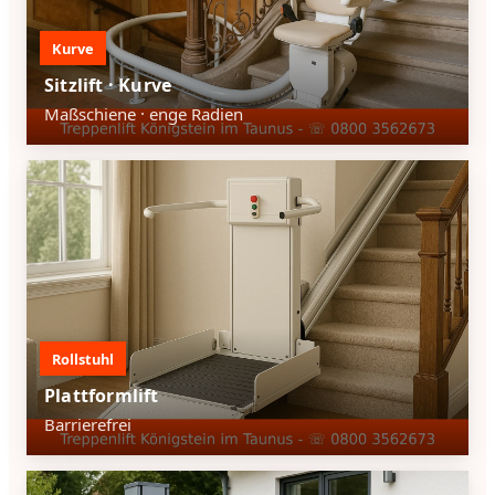
Kurve
Sitzlift · Kurve
Maßschiene · enge Radien
Rollstuhl
Plattformlift
Barrierefrei