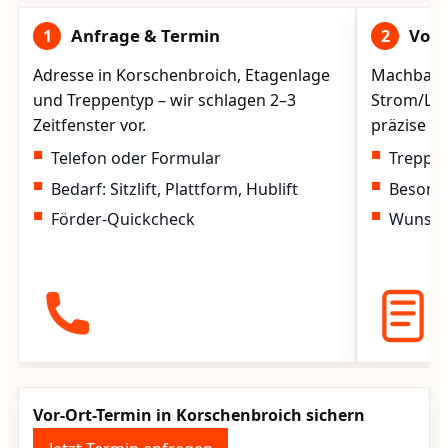
Anfrage & Termin
Vorg
1
2
Adresse in Korschenbroich, Etagenlage
Machbarke
und Treppentyp – wir schlagen 2–3
Strom/Lad
Zeitfenster vor.
präzise vo
Telefon oder Formular
Treppen
Bedarf: Sitzlift, Plattform, Hublift
Besond
Förder-Quickcheck
Wunscht
Vor-Ort-Termin in Korschenbroich sichern