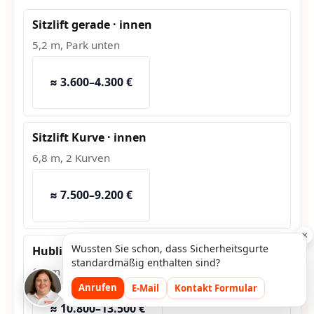
Sitzlift gerade · innen
5,2 m, Park unten
≈ 3.600–4.300 €
Sitzlift Kurve · innen
6,8 m, 2 Kurven
≈ 7.500–9.200 €
×
Wussten Sie schon, dass Sicherheitsgurte
Hublift · außen
standardmäßig enthalten sind?
1,2 m Hub, Fundament
Anrufen
E-Mail
Kontakt Formular
≈ 10.800–13.500 €