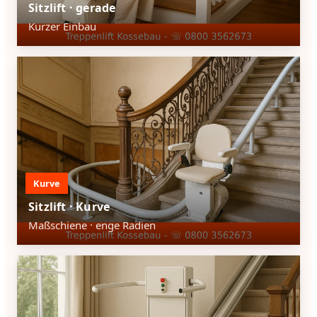
Sitzlift · gerade
Kurzer Einbau
Kurve
Sitzlift · Kurve
Maßschiene · enge Radien