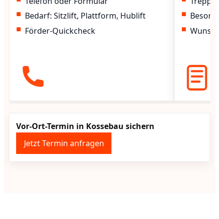
Telefon oder Formular
Treppen
Bedarf: Sitzlift, Plattform, Hublift
Besond
Förder-Quickcheck
Wunscht
Vor-Ort-Termin in Kossebau sichern
Jetzt Termin anfragen