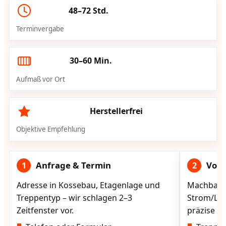
48–72 Std.
Terminvergabe
30–60 Min.
Aufmaß vor Ort
Herstellerfrei
Objektive Empfehlung
Anfrage & Termin
Vorg
1
2
Adresse in Kossebau, Etagenlage und
Machbarke
Treppentyp – wir schlagen 2–3
Strom/Lad
Zeitfenster vor.
präzise vo