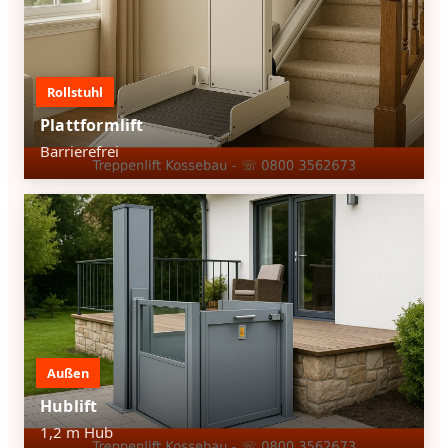
Rollstuhl
Plattformlift
Barrierefrei
Außen
Hublift
1,2 m Hub