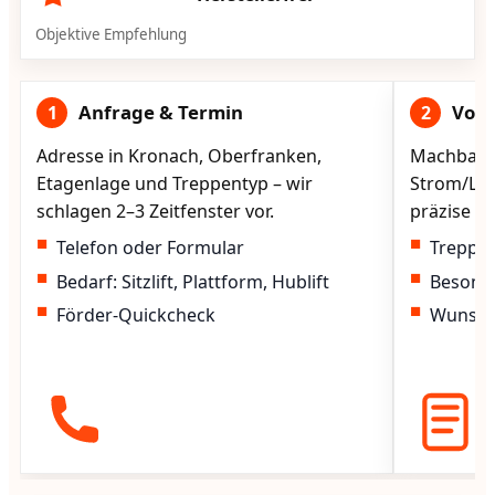
Objektive Empfehlung
Anfrage & Termin
Vorg
1
2
Adresse in Kronach, Oberfranken,
Machbarke
Etagenlage und Treppentyp – wir
Strom/Lad
schlagen 2–3 Zeitfenster vor.
präzise vo
Telefon oder Formular
Treppen
Bedarf: Sitzlift, Plattform, Hublift
Besond
Förder-Quickcheck
Wunscht