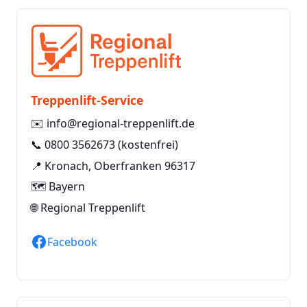
Treppenlift-Service
✉️
info@regional-treppenlift.de
📞
0800 3562673
(kostenfrei)
📍 Kronach, Oberfranken 96317
🗺️ Bayern
🌐
Regional Treppenlift
Facebook