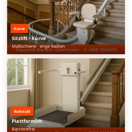
Kurve
Sitzlift · Kurve
Maßschiene · enge Radien
Rollstuhl
Plattformlift
Barrierefrei