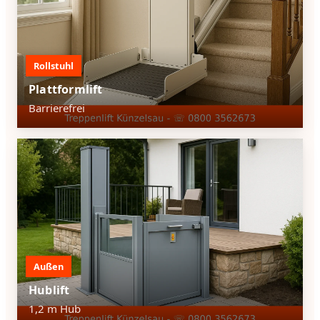
Rollstuhl
Plattformlift
Barrierefrei
Außen
Hublift
1,2 m Hub