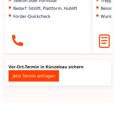
Telefon oder Formular
Treppen
Bedarf: Sitzlift, Plattform, Hublift
Besond
Förder-Quickcheck
Wunscht
Vor-Ort-Termin in Künzelsau sichern
Jetzt Termin anfragen