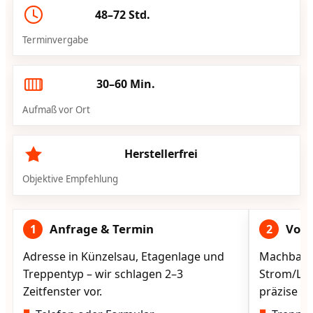
48–72 Std.
Terminvergabe
30–60 Min.
Aufmaß vor Ort
Herstellerfrei
Objektive Empfehlung
Anfrage & Termin
Vorg
1
2
Adresse in Künzelsau, Etagenlage und
Machbarke
Treppentyp – wir schlagen 2–3
Strom/Lad
Zeitfenster vor.
präzise vo