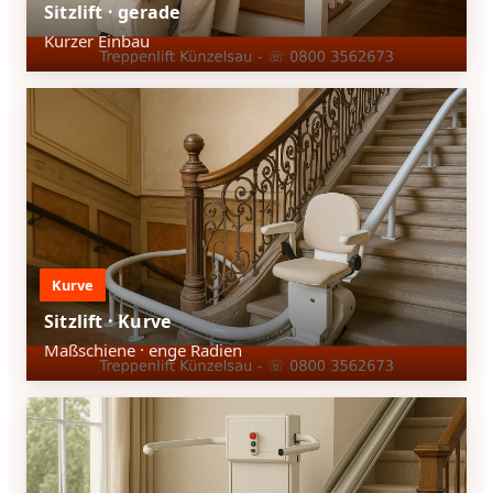
Sitzlift · gerade
Kurzer Einbau
Kurve
Sitzlift · Kurve
Maßschiene · enge Radien