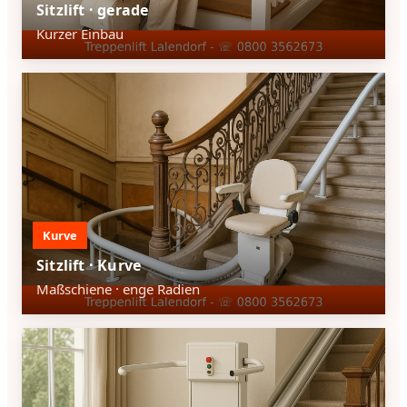
Sitzlift · gerade
Kurzer Einbau
Kurve
Sitzlift · Kurve
Maßschiene · enge Radien