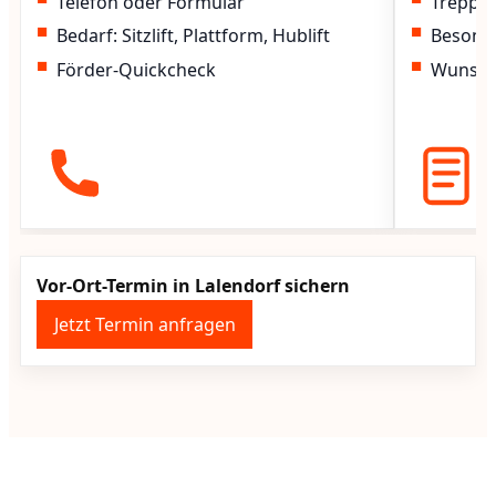
Telefon oder Formular
Treppen
Bedarf: Sitzlift, Plattform, Hublift
Besond
Förder-Quickcheck
Wunscht
Vor-Ort-Termin in Lalendorf sichern
Jetzt Termin anfragen