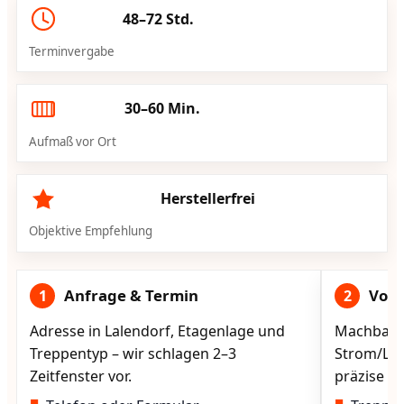
48–72 Std.
Terminvergabe
30–60 Min.
Aufmaß vor Ort
Herstellerfrei
Objektive Empfehlung
Anfrage & Termin
Vorg
1
2
Adresse in Lalendorf, Etagenlage und
Machbarke
Treppentyp – wir schlagen 2–3
Strom/Lad
Zeitfenster vor.
präzise vo