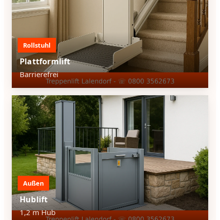
Rollstuhl
Plattformlift
Barrierefrei
Außen
Hublift
1,2 m Hub