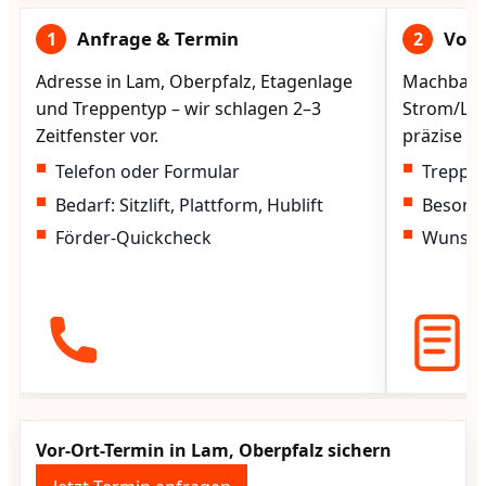
Anfrage & Termin
Vorg
1
2
Adresse in Lam, Oberpfalz, Etagenlage
Machbarke
und Treppentyp – wir schlagen 2–3
Strom/Lad
Zeitfenster vor.
präzise vo
Telefon oder Formular
Treppen
Bedarf: Sitzlift, Plattform, Hublift
Besond
Förder-Quickcheck
Wunscht
Vor-Ort-Termin in Lam, Oberpfalz sichern