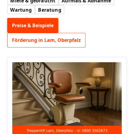
Miete & gebraucht
Aufmaß & Abnahme
Wartung
Beratung
Preise & Beispiele
Förderung in Lam, Oberpfalz