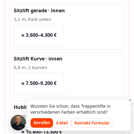
Sitzlift gerade · innen
5,2 m, Park unten
≈ 3.600–4.300 €
Sitzlift Kurve · innen
6,8 m, 2 Kurven
≈ 7.500–9.200 €
×
Wussten Sie schon, dass Treppenlifte in
Hublift · außen
verschiedenen Farben erhältlich sind?
1,2 m Hub, Fundament
Anrufen
E-Mail
Kontakt Formular
≈ 10.800–13.500 €