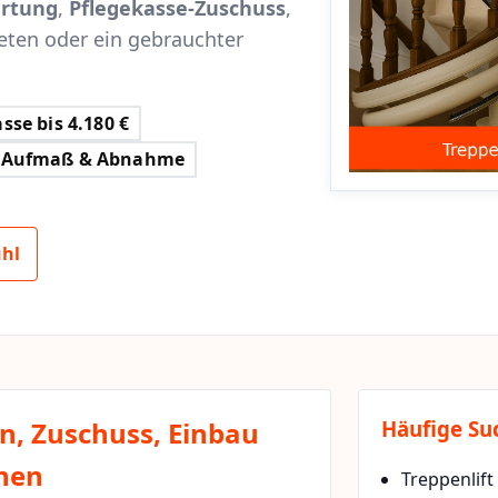
rtung
,
Pflegekasse-Zuschuss
,
eten oder ein gebrauchter
sse bis 4.180 €
Aufmaß & Abnahme
uhl
en, Zuschuss, Einbau
Häufige Su
chen
Treppenlift