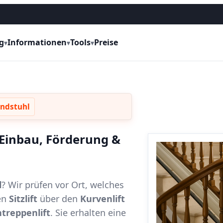
g
Informationen
Tools
Preise
▾
▾
▾
andstuhl
, Einbau, Förderung &
l
? Wir prüfen vor Ort, welches
en
Sitzlift
über den
Kurvenlift
treppenlift
. Sie erhalten eine