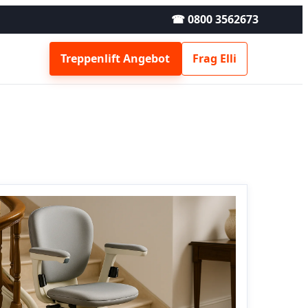
☎ 0800 3562673
Treppenlift Angebot
Frag Elli