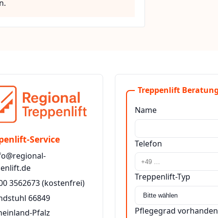
n.
Treppenlift Beratung
Name
penlift-Service
Telefon
fo@regional-
enlift.de
Treppenlift-Typ
00 3562673
(kostenfrei)
ndstuhl 66849
Pflegegrad vorhanden
heinland-Pfalz