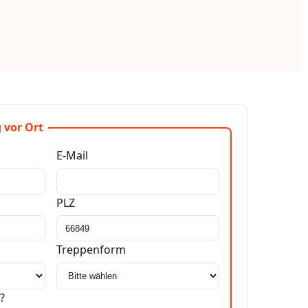
 vor Ort
E-Mail
PLZ
Treppenform
?