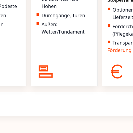
Stolperfall
Podeste
Höhen
Optione
ten
Durchgänge, Türen
Lieferzei
in
Außen:
Förderc
Wetter/Fundament
(Pflegek
Transpar
Förderung