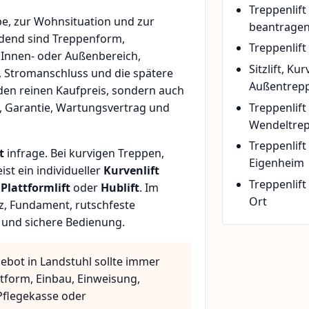
Treppenlif
e, zur Wohnsituation und zur
beantrage
idend sind Treppenform,
Treppenlift
 Innen- oder Außenbereich,
Sitzlift, Ku
, Stromanschluss und die spätere
Außentrepp
den reinen Kaufpreis, sondern auch
Treppenlift
, Garantie, Wartungsvertrag und
Wendeltre
Treppenlif
t
infrage. Bei kurvigen Treppen,
Eigenheim
t ein individueller
Kurvenlift
Treppenlift
n
Plattformlift
oder
Hublift
. Im
Ort
z, Fundament, rutschfeste
 und sichere Bedienung.
ebot in Landstuhl sollte immer
ttform, Einbau, Einweisung,
flegekasse oder