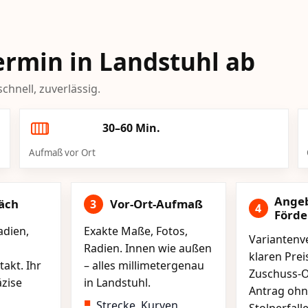
Termin in Landstuhl ab
chnell, zuverlässig.
30–60 Min.
Aufmaß vor Ort
Ange
äch
Vor-Ort-Aufmaß
3
4
Förd
adien,
Exakte Maße, Fotos,
Variantenve
Radien. Innen wie außen
klaren Pre
akt. Ihr
– alles millimetergenau
Zuschuss-O
äzise
in Landstuhl.
Antrag ohn
Strecke, Kurven,