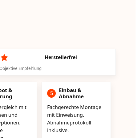
Herstellerfrei
Objektive Empfehlung
bot &
Einbau &
5
erung
Abnahme
rgleich mit
Fachgerechte Montage
isen und
mit Einweisung.
ptionen.
Abnahmeprotokoll
e
inklusive.