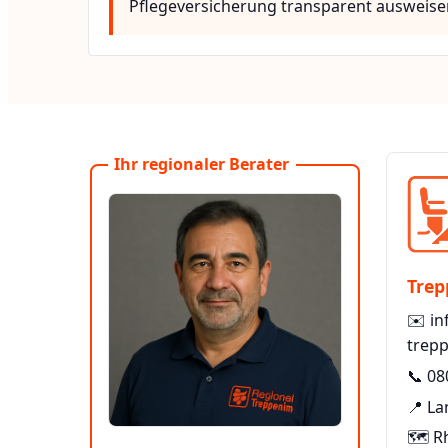
Pflegeversicherung transparent ausweise
Ihr regionaler Berater
Trep
✉️
in
trepp
📞
08
📍 La
🗺️ R