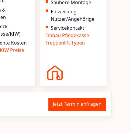
en.
Saubere Montage
n &
Einweisung
ten
Nutzer/Angehörige
heck
Servicekontakt
asse/KfW)
Einbau
Pflegekasse
ente Kosten
Treppenlift-Typen
KfW
Preise
Jetzt Termin anfragen