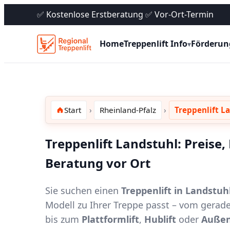
✅ Kostenlose Erstberatung ✅ Vor-Ort-Termin
Home
Treppenlift Info
Förderun
▾
Start
Rheinland-Pfalz
Treppenlift L
Treppenlift Landstuhl: Preise
Beratung vor Ort
Sie suchen einen
Treppenlift in Landstuh
Modell zu Ihrer Treppe passt – vom gerad
bis zum
Plattformlift
,
Hublift
oder
Außen