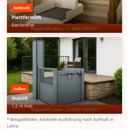
Rollstuhl
Plattformlift
Barrierefrei
Außen
Hublift
1,2 m Hub
* Beispielbilder; konkrete Ausführung nach Aufmaß in
Lehre.