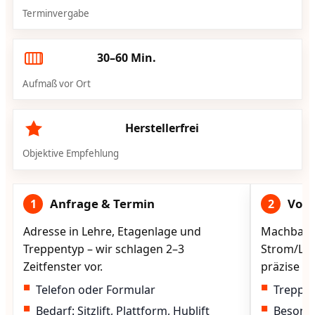
Terminvergabe
30–60 Min.
Aufmaß vor Ort
Herstellerfrei
Objektive Empfehlung
Anfrage & Termin
Vorg
1
2
Adresse in Lehre, Etagenlage und
Machbarke
Treppentyp – wir schlagen 2–3
Strom/Lad
Zeitfenster vor.
präzise vo
Telefon oder Formular
Treppen
Bedarf: Sitzlift, Plattform, Hublift
Besond