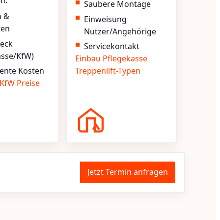
en.
Saubere Montage
n &
Einweisung
ten
Nutzer/Angehörige
heck
Servicekontakt
asse/KfW)
Einbau
Pflegekasse
ente Kosten
Treppenlift-Typen
KfW
Preise
Jetzt Termin anfragen