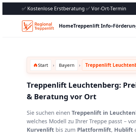
✅ Kostenlose Erstberatung ✅ Vor-Ort-Termin
Home
Treppenlift Info
Förderun
▾
Start
Bayern
Treppenlift Leuchten
Treppenlift Leuchtenberg: Pre
& Beratung vor Ort
Sie suchen einen
Treppenlift in Leuchte
welches Modell zu Ihrer Treppe passt – 
Kurvenlift
bis zum
Plattformlift
,
Hublift