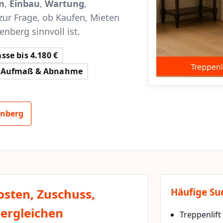
n
,
Einbau
,
Wartung
,
zur Frage, ob Kaufen, Mieten
enberg sinnvoll ist.
sse bis 4.180 €
Aufmaß & Abnahme
enberg
osten, Zuschuss,
Häufige Su
vergleichen
Treppenlift