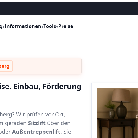
g
Informationen
Tools
Preise
▾
▾
▾
berg
ise, Einbau, Förderung
nberg
? Wir prüfen vor Ort,
vom geraden
Sitzlift
über den
oder
Außentreppenlift
. Sie