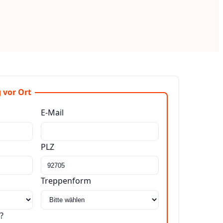
 vor Ort
E-Mail
PLZ
Treppenform
?