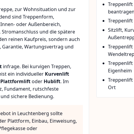
Treppenlif
eppe, zur Wohnsituation und zur
beantrage
idend sind Treppenform,
Treppenlift
 Innen- oder Außenbereich,
Sitzlift, Ku
, Stromanschluss und die spätere
Außentrepp
den reinen Kaufpreis, sondern auch
Treppenlift
, Garantie, Wartungsvertrag und
Wendeltre
Treppenlif
t
infrage. Bei kurvigen Treppen,
Eigenheim
t ein individueller
Kurvenlift
Treppenlift
n
Plattformlift
oder
Hublift
. Im
Ort
z, Fundament, rutschfeste
 und sichere Bedienung.
ebot in Leuchtenberg sollte
der Plattform, Einbau, Einweisung,
flegekasse oder