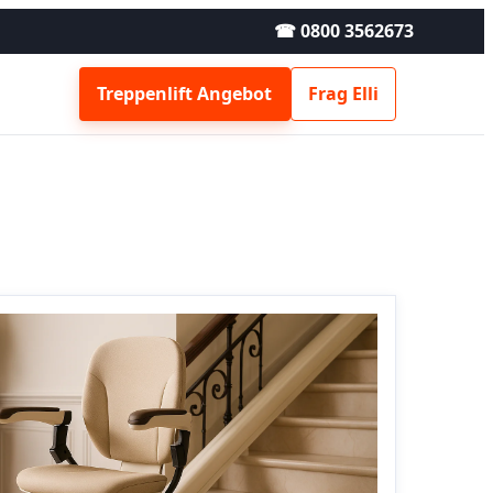
☎ 0800 3562673
Treppenlift Angebot
Frag Elli