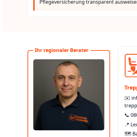
Pflegeversicherung transparent ausweise
Ihr regionaler Berater
Trep
✉️
in
trepp
📞
08
📍 L
🗺️ B