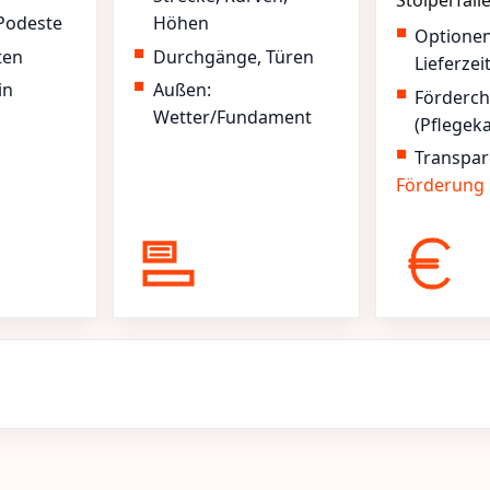
Stolperfall
Podeste
Höhen
Optione
ten
Durchgänge, Türen
Lieferzei
in
Außen:
Förderc
Wetter/Fundament
(Pflegek
Transpar
Förderung