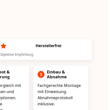
Herstellerfrei
Objektive Empfehlung
bot &
Einbau &
5
erung
Abnahme
rgleich mit
Fachgerechte Montage
isen und
mit Einweisung.
ptionen.
Abnahmeprotokoll
e
inklusive.