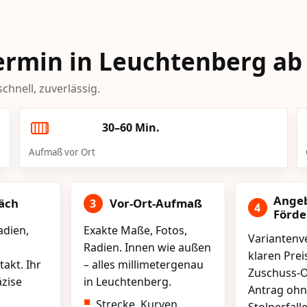
Termin in Leuchtenberg ab
chnell, zuverlässig.
30–60 Min.
Aufmaß vor Ort
Ange
äch
Vor-Ort-Aufmaß
3
4
Förd
adien,
Exakte Maße, Fotos,
Variantenve
Radien. Innen wie außen
klaren Pre
akt. Ihr
– alles millimetergenau
Zuschuss-O
äzise
in Leuchtenberg.
Antrag ohn
Strecke, Kurven,