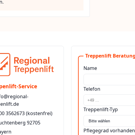
n.
Treppenlift Beratung
Name
penlift-Service
Telefon
fo@regional-
enlift.de
Treppenlift-Typ
00 3562673
(kostenfrei)
euchtenberg 92705
Pflegegrad vorhanden
ayern