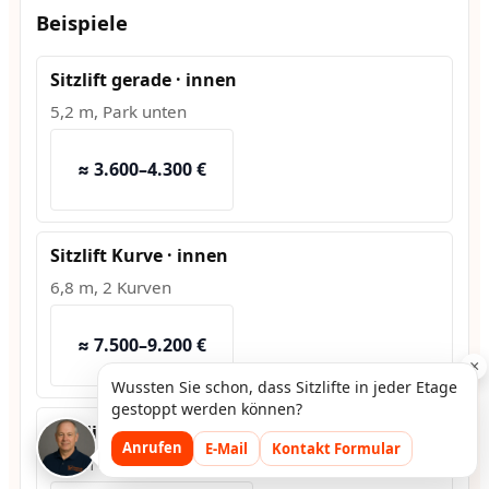
Beispiele
Sitzlift gerade · innen
5,2 m, Park unten
≈ 3.600–4.300 €
Sitzlift Kurve · innen
6,8 m, 2 Kurven
≈ 7.500–9.200 €
×
Wussten Sie schon, dass Sitzlifte in jeder Etage
gestoppt werden können?
Hublift · außen
Anrufen
E-Mail
Kontakt Formular
1,2 m Hub, Fundament