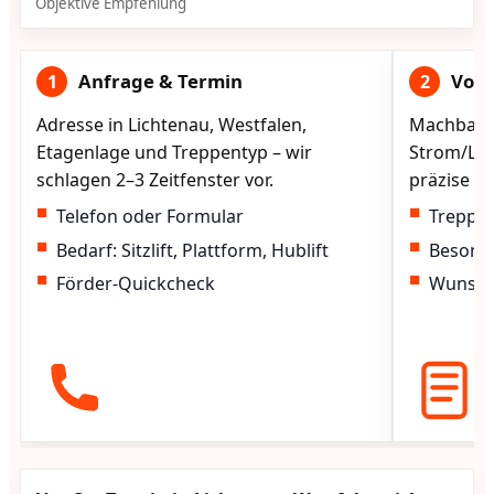
Objektive Empfehlung
Anfrage & Termin
Vorg
1
2
Adresse in Lichtenau, Westfalen,
Machbarke
Etagenlage und Treppentyp – wir
Strom/Lad
schlagen 2–3 Zeitfenster vor.
präzise vo
Telefon oder Formular
Treppen
Bedarf: Sitzlift, Plattform, Hublift
Besond
Förder-Quickcheck
Wunscht