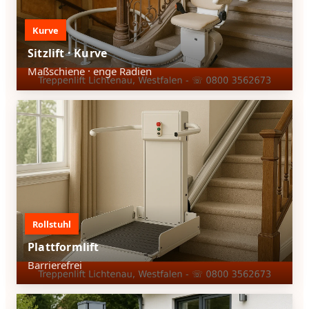
Kurve
Sitzlift · Kurve
Maßschiene · enge Radien
Rollstuhl
Plattformlift
Barrierefrei