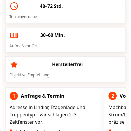
48–72 Std.
Terminvergabe
30–60 Min.
Aufmaß vor Ort
Herstellerfrei
Objektive Empfehlung
Anfrage & Termin
Vorg
1
2
Adresse in Lindlar, Etagenlage und
Machbarke
Treppentyp – wir schlagen 2–3
Strom/Lad
Zeitfenster vor.
präzise vo