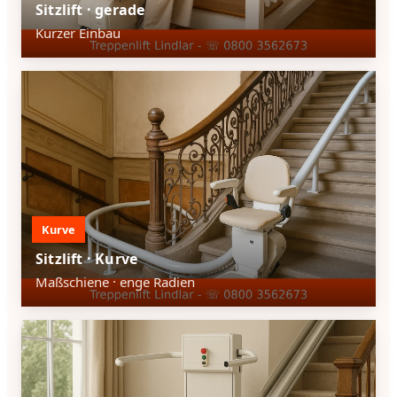
Sitzlift · gerade
Kurzer Einbau
Kurve
Sitzlift · Kurve
Maßschiene · enge Radien