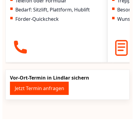
Telefon oder Formular
Treppen
Bedarf: Sitzlift, Plattform, Hublift
Besond
Förder-Quickcheck
Wunscht
Vor-Ort-Termin in Lindlar sichern
Jetzt Termin anfragen