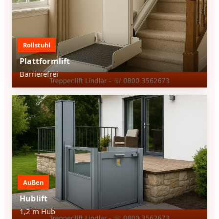
Rollstuhl
Plattformlift
Barrierefrei
Außen
Hublift
1,2 m Hub