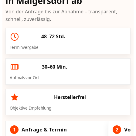
in Malgersdorf ab
Von der Anfrage bis zur Abnahme – transparent,
schnell, zuverlässig.
48–72 Std.
Terminvergabe
30–60 Min.
Aufmaß vor Ort
Herstellerfrei
Objektive Empfehlung
Anfrage & Termin
Vorg
1
2