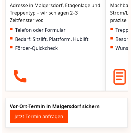
Adresse in Malgersdorf, Etagenlage und
Machbarke
Treppentyp – wir schlagen 2–3
Strom/Lad
Zeitfenster vor.
präzise vo
Telefon oder Formular
Treppen
Bedarf: Sitzlift, Plattform, Hublift
Besond
Förder-Quickcheck
Wunscht
Vor-Ort-Termin in Malgersdorf sichern
Jetzt Termin anfragen