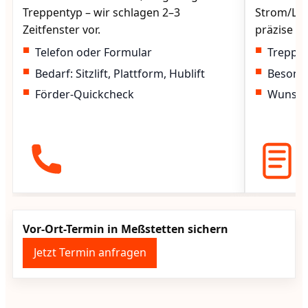
Treppentyp – wir schlagen 2–3
Strom/Lad
Zeitfenster vor.
präzise vo
Telefon oder Formular
Treppen
Bedarf: Sitzlift, Plattform, Hublift
Besond
Förder-Quickcheck
Wunscht
Vor-Ort-Termin in Meßstetten sichern
Jetzt Termin anfragen