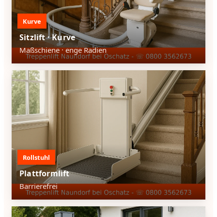
Kurve
Sitzlift · Kurve
Maßschiene · enge Radien
Rollstuhl
Plattformlift
Barrierefrei