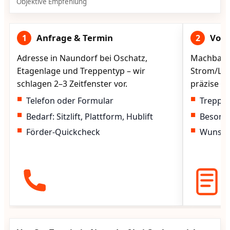
Objektive Empfehlung
Anfrage & Termin
Vorg
1
2
Adresse in Naundorf bei Oschatz,
Machbarke
Etagenlage und Treppentyp – wir
Strom/Lad
schlagen 2–3 Zeitfenster vor.
präzise vo
Telefon oder Formular
Treppen
Bedarf: Sitzlift, Plattform, Hublift
Besond
Förder-Quickcheck
Wunscht