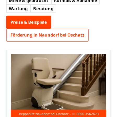
Miete & gebraucht
Aufmaß & Abnahme
Wartung
Beratung
Preise & Beispiele
Förderung in Naundorf bei Oschatz