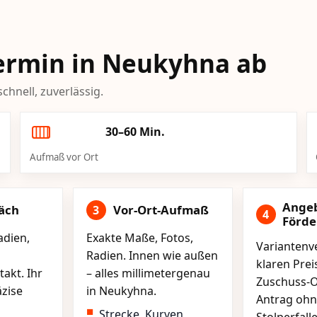
-Termin in Neukyhna ab
chnell, zuverlässig.
30–60 Min.
Aufmaß vor Ort
Ange
äch
Vor-Ort-Aufmaß
3
4
Förd
adien,
Exakte Maße, Fotos,
Variantenve
Radien. Innen wie außen
klaren Pre
akt. Ihr
– alles millimetergenau
Zuschuss-O
äzise
in Neukyhna.
Antrag ohn
Strecke, Kurven,