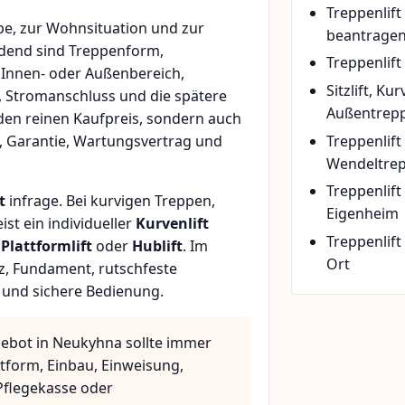
Treppenlif
e, zur Wohnsituation und zur
beantrage
idend sind Treppenform,
Treppenlift
 Innen- oder Außenbereich,
Sitzlift, Ku
, Stromanschluss und die spätere
Außentrepp
den reinen Kaufpreis, sondern auch
Treppenlift
, Garantie, Wartungsvertrag und
Wendeltre
Treppenlif
t
infrage. Bei kurvigen Treppen,
Eigenheim
t ein individueller
Kurvenlift
Treppenlift
n
Plattformlift
oder
Hublift
. Im
Ort
z, Fundament, rutschfeste
 und sichere Bedienung.
gebot in Neukyhna sollte immer
ttform, Einbau, Einweisung,
flegekasse oder