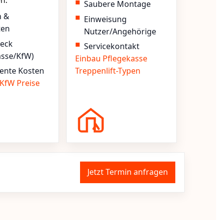
en.
Saubere Montage
n &
Einweisung
ten
Nutzer/Angehörige
heck
Servicekontakt
asse/KfW)
Einbau
Pflegekasse
ente Kosten
Treppenlift-Typen
KfW
Preise
Jetzt Termin anfragen