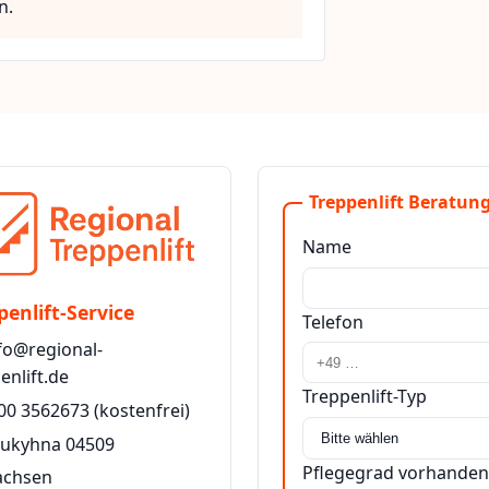
n.
Treppenlift Beratung
Name
penlift-Service
Telefon
fo@regional-
enlift.de
Treppenlift-Typ
00 3562673
(kostenfrei)
eukyhna 04509
Pflegegrad vorhanden
achsen