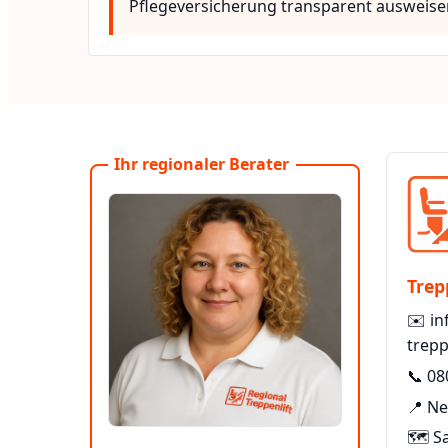
Pflegeversicherung transparent ausweise
Ihr regionaler Berater
Trep
✉️
in
trepp
📞
08
📍 N
🗺️ S