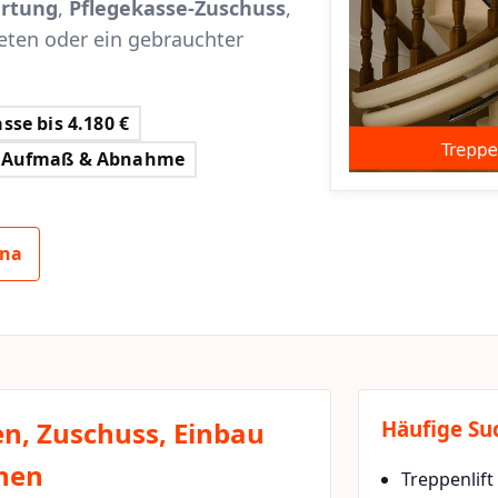
rtung
,
Pflegekasse-Zuschuss
,
eten oder ein gebrauchter
sse bis 4.180 €
Aufmaß & Abnahme
hna
n, Zuschuss, Einbau
Häufige Su
chen
Treppenlif