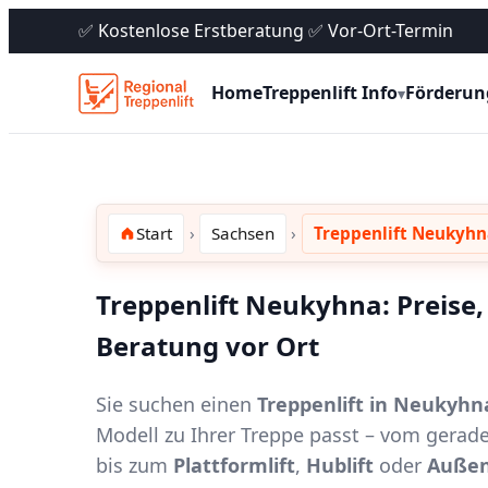
✅ Kostenlose Erstberatung ✅ Vor-Ort-Termin
Home
Treppenlift Info
Förderun
▾
Start
Sachsen
Treppenlift Neukyhn
Treppenlift Neukyhna: Preise,
Beratung vor Ort
Sie suchen einen
Treppenlift in Neukyhn
Modell zu Ihrer Treppe passt – vom gerad
bis zum
Plattformlift
,
Hublift
oder
Außen