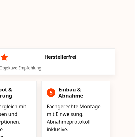
Herstellerfrei
Objektive Empfehlung
bot &
Einbau &
5
erung
Abnahme
rgleich mit
Fachgerechte Montage
isen und
mit Einweisung.
ptionen.
Abnahmeprotokoll
e
inklusive.