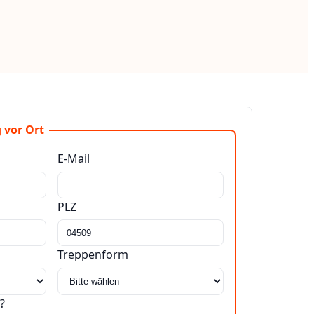
 vor Ort
E-Mail
PLZ
Treppenform
?