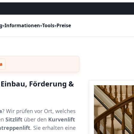
g
Informationen
Tools
Preise
▾
▾
▾
a
 Einbau, Förderung &
a
? Wir prüfen vor Ort, welches
en
Sitzlift
über den
Kurvenlift
treppenlift
. Sie erhalten eine