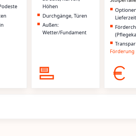
Stolperfall
Podeste
Höhen
Optione
ten
Durchgänge, Türen
Lieferzei
in
Außen:
Förderc
Wetter/Fundament
(Pflegek
Transpar
Förderung