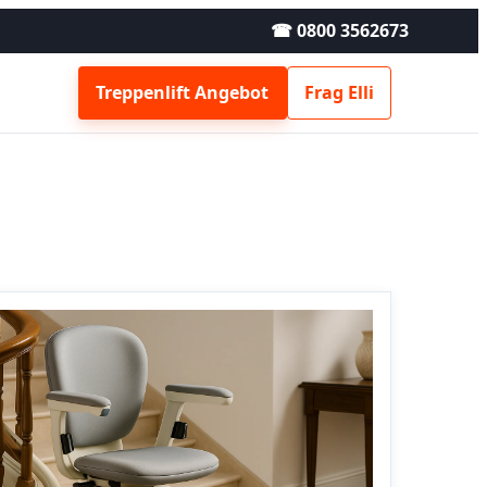
☎ 0800 3562673
Treppenlift Angebot
Frag Elli