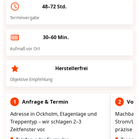
48–72 Std.
Terminvergabe
30–60 Min.
Aufmaß vor Ort
Herstellerfrei
Objektive Empfehlung
Anfrage & Termin
Vorg
1
2
Adresse in Ockholm, Etagenlage und
Machbarke
Treppentyp – wir schlagen 2–3
Strom/Lad
Zeitfenster vor.
präzise vo