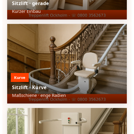
Sitzlift · gerade
Kurzer Einbau
Kurve
Sitzlift · Kurve
Maßschiene · enge Radien