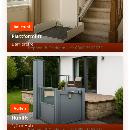
Rollstuhl
Plattformlift
Barrierefrei
Außen
Hublift
1,2 m Hub