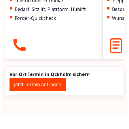
Telefon oder Formular
Treppen
Bedarf: Sitzlift, Plattform, Hublift
Besond
Förder-Quickcheck
Wunscht
Vor-Ort-Termin in Ockholm sichern
Jetzt Termin anfragen