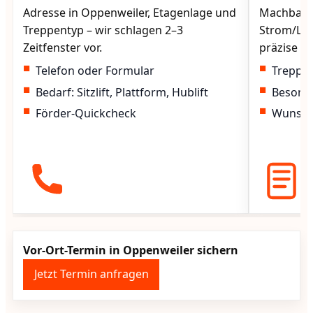
Adresse in Oppenweiler, Etagenlage und
Machbarke
Treppentyp – wir schlagen 2–3
Strom/Lad
Zeitfenster vor.
präzise vo
Telefon oder Formular
Treppen
Bedarf: Sitzlift, Plattform, Hublift
Besond
Förder-Quickcheck
Wunscht
Vor-Ort-Termin in Oppenweiler sichern
Jetzt Termin anfragen