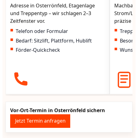
Adresse in Osterrönfeld, Etagenlage
Machbarke
und Treppentyp – wir schlagen 2–3
Strom/Lad
Zeitfenster vor.
präzise vo
Telefon oder Formular
Treppen
Bedarf: Sitzlift, Plattform, Hublift
Besond
Förder-Quickcheck
Wunscht
Vor-Ort-Termin in Osterrönfeld sichern
Jetzt Termin anfragen