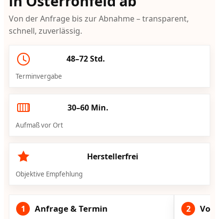
in Osterrönfeld ab
Von der Anfrage bis zur Abnahme – transparent,
schnell, zuverlässig.
48–72 Std.
Terminvergabe
30–60 Min.
Aufmaß vor Ort
Herstellerfrei
Objektive Empfehlung
Anfrage & Termin
Vorg
1
2