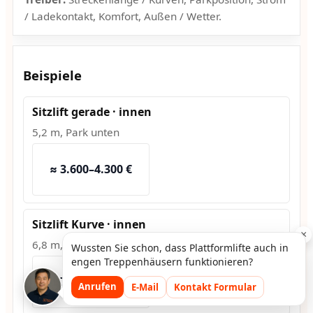
/ Ladekontakt, Komfort, Außen / Wetter.
Beispiele
Sitzlift gerade · innen
5,2 m, Park unten
≈ 3.600–4.300 €
Sitzlift Kurve · innen
×
6,8 m, 2 Kurven
Wussten Sie schon, dass Plattformlifte auch in
engen Treppenhäusern funktionieren?
≈ 7.500–9.200 €
Anrufen
E-Mail
Kontakt Formular