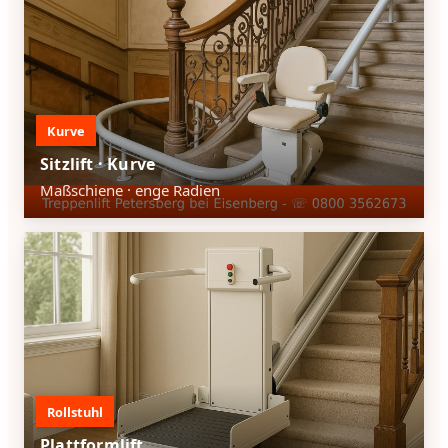
Kurve
Sitzlift · Kurve
Maßschiene · enge Radien
Rollstuhl
Plattformlift