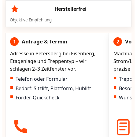
Herstellerfrei
Objektive Empfehlung
Anfrage & Termin
Vorg
1
2
Adresse in Petersberg bei Eisenberg,
Machbarke
Etagenlage und Treppentyp – wir
Strom/Lad
schlagen 2–3 Zeitfenster vor.
präzise vo
Telefon oder Formular
Treppen
Bedarf: Sitzlift, Plattform, Hublift
Besond
Förder-Quickcheck
Wunscht