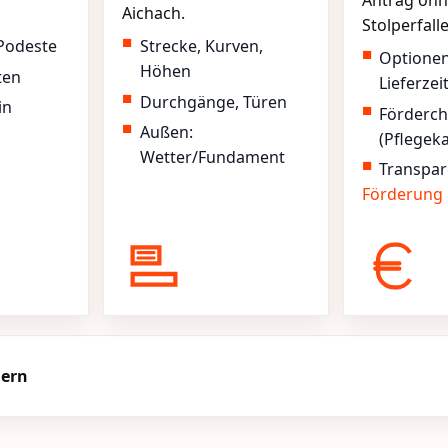
Antrag ohn
Aichach.
Stolperfall
Podeste
Strecke, Kurven,
Optione
Höhen
ten
Lieferzei
Durchgänge, Türen
in
Förderc
Außen:
(Pflegek
Wetter/Fundament
Transpar
Förderung
hern