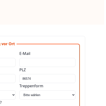
 vor Ort
E-Mail
PLZ
Treppenform
?