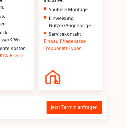
e
inklusive.
en.
Saubere Montage
n &
Einweisung
ten
Nutzer/Angehörige
heck
Servicekontakt
asse/KfW)
Einbau
Pflegekasse
ente Kosten
Treppenlift-Typen
KfW
Preise
Jetzt Termin anfragen