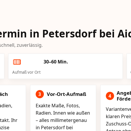
Termin in Petersdorf bei A
chnell, zuverlässig.
30–60 Min.
Aufmaß vor Ort
Ange
äch
Vor-Ort-Aufmaß
3
4
Förd
adien,
Exakte Maße, Fotos,
Variantenve
Radien. Innen wie außen
klaren Pre
akt. Ihr
– alles millimetergenau
Zuschuss-O
äzise
in Petersdorf bei