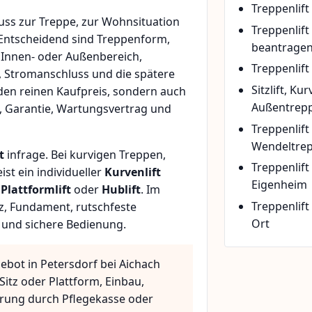
Treppenlift
ss zur Treppe, zur Wohnsituation
Treppenlif
 Entscheidend sind Treppenform,
beantrage
 Innen- oder Außenbereich,
Treppenlift
, Stromanschluss und die spätere
Sitzlift, Ku
den reinen Kaufpreis, sondern auch
Außentrepp
, Garantie, Wartungsvertrag und
Treppenlift
Wendeltre
t
infrage. Bei kurvigen Treppen,
Treppenlif
t ein individueller
Kurvenlift
Eigenheim
n
Plattformlift
oder
Hublift
. Im
Treppenlift
z, Fundament, rutschfeste
Ort
 und sichere Bedienung.
ebot in Petersdorf bei Aichach
Sitz oder Plattform, Einbau,
rung durch Pflegekasse oder