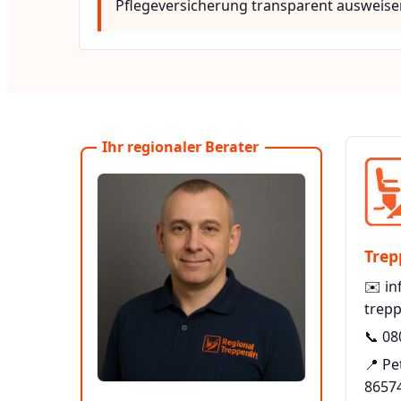
Pflegeversicherung transparent ausweise
Ihr regionaler Berater
Trep
✉️
in
trepp
📞
08
📍 Pe
8657