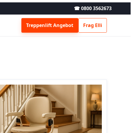
☎ 0800 3562673
Treppenlift Angebot
Frag Elli