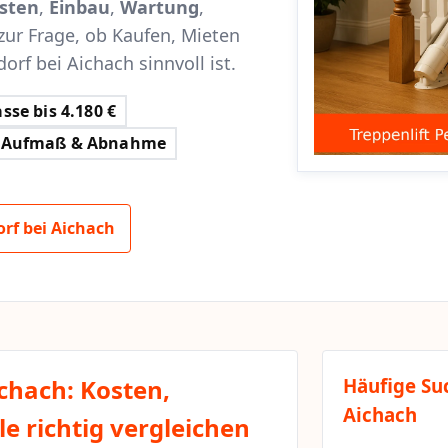
sten
,
Einbau
,
Wartung
,
zur Frage, ob Kaufen, Mieten
orf bei Aichach sinnvoll ist.
sse bis 4.180 €
Aufmaß & Abnahme
rf bei Aichach
ichach: Kosten,
Häufige Su
Aichach
e richtig vergleichen