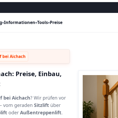
g
Informationen
Tools
Preise
▾
▾
▾
f bei Aichach
hach: Preise, Einbau,
t
rf bei Aichach
? Wir prüfen vor
t – vom geraden
Sitzlift
über
lift
oder
Außentreppenlift
.