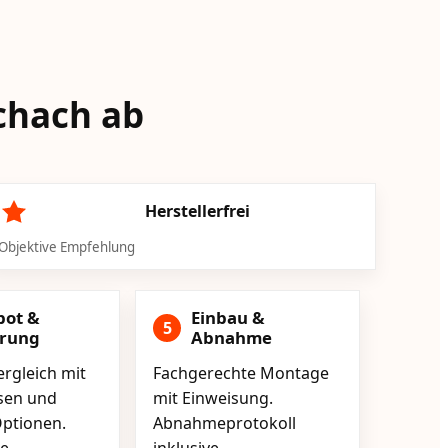
ichach ab
Herstellerfrei
Objektive Empfehlung
bot &
Einbau &
5
erung
Abnahme
rgleich mit
Fachgerechte Montage
isen und
mit Einweisung.
ptionen.
Abnahmeprotokoll