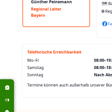
Günther Peinemann
🗺️ B
Regional Leiter
🌐
Reg
Bayern
F
Telefonische Erreichbarkeit
Mo–Fr
08:00–19
Samstag
08:00–18
Sonntag
Nach Ab
Termine können auch außerhalb unserer Büro