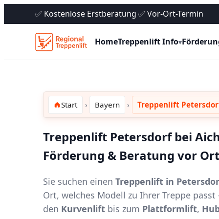
✅ Kostenlose Erstberatung ✅ Vor-Ort-Termin
Home
Treppenlift Info
Förderun
▾
Start
Bayern
Treppenlift Petersdor
Treppenlift Petersdorf bei Aic
Förderung & Beratung vor Or
Sie suchen einen
Treppenlift in Petersdo
Ort, welches Modell zu Ihrer Treppe pass
den
Kurvenlift
bis zum
Plattformlift
,
Hub