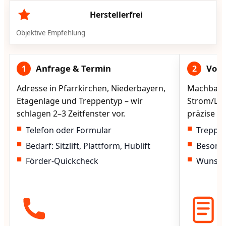
Herstellerfrei
Objektive Empfehlung
Anfrage & Termin
Vorg
1
2
Adresse in Pfarrkirchen, Niederbayern,
Machbarke
Etagenlage und Treppentyp – wir
Strom/Lad
schlagen 2–3 Zeitfenster vor.
präzise vo
Telefon oder Formular
Treppen
Bedarf: Sitzlift, Plattform, Hublift
Besond
Förder-Quickcheck
Wunscht