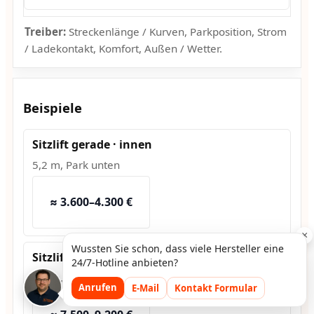
Treiber:
Streckenlänge / Kurven, Parkposition, Strom
/ Ladekontakt, Komfort, Außen / Wetter.
Beispiele
Sitzlift gerade · innen
5,2 m, Park unten
≈ 3.600–4.300 €
×
Wussten Sie schon, dass viele Hersteller eine
Sitzlift Kurve · innen
24/7-Hotline anbieten?
6,8 m, 2 Kurven
Anrufen
E-Mail
Kontakt Formular