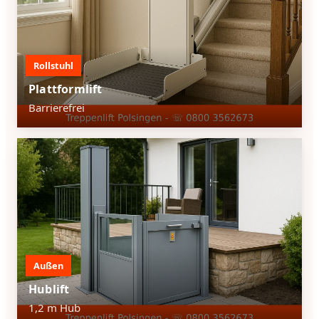
Rollstuhl
Plattformlift
Barrierefrei
Außen
Hublift
1,2 m Hub