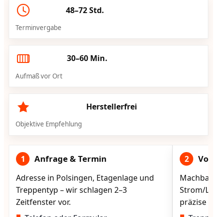
48–72 Std.
Terminvergabe
30–60 Min.
Aufmaß vor Ort
Herstellerfrei
Objektive Empfehlung
Anfrage & Termin
Vorg
1
2
Adresse in Polsingen, Etagenlage und
Machbarke
Treppentyp – wir schlagen 2–3
Strom/Lad
Zeitfenster vor.
präzise vo