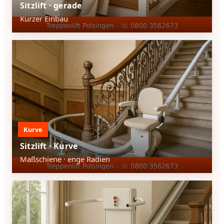
Sitzlift · gerade
Kurzer Einbau
Kurve
Sitzlift · Kurve
Maßschiene · enge Radien