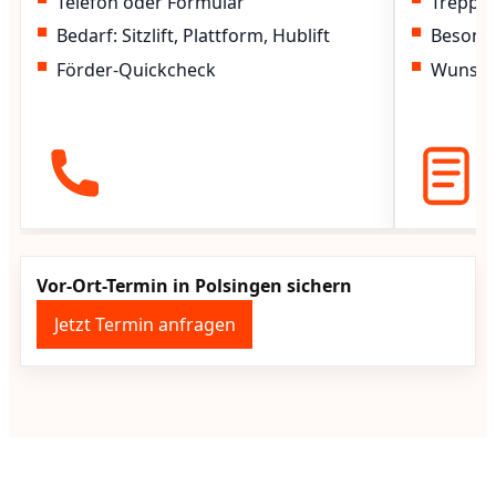
Telefon oder Formular
Treppen
Bedarf: Sitzlift, Plattform, Hublift
Besond
Förder-Quickcheck
Wunscht
Vor-Ort-Termin in Polsingen sichern
Jetzt Termin anfragen