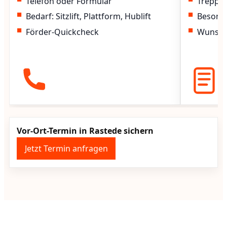
Telefon oder Formular
Treppen
Bedarf: Sitzlift, Plattform, Hublift
Besond
Förder-Quickcheck
Wunscht
Vor-Ort-Termin in Rastede sichern
Jetzt Termin anfragen