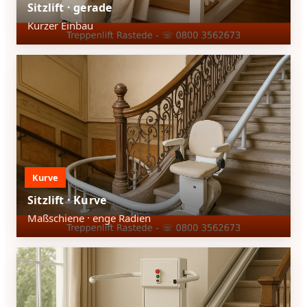
Sitzlift · gerade
Kurzer Einbau
Kurve
Sitzlift · Kurve
Maßschiene · enge Radien