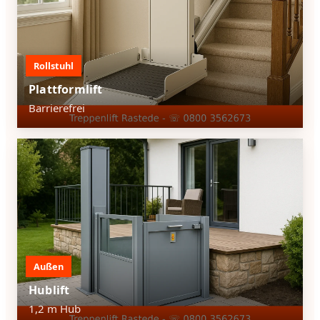
Rollstuhl
Plattformlift
Barrierefrei
Außen
Hublift
1,2 m Hub