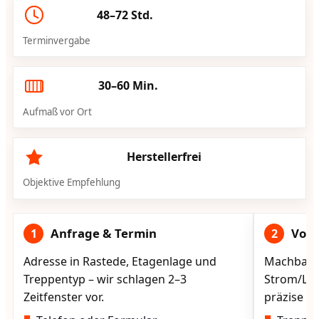
48–72 Std.
Terminvergabe
30–60 Min.
Aufmaß vor Ort
Herstellerfrei
Objektive Empfehlung
Anfrage & Termin
Vorg
1
2
Adresse in Rastede, Etagenlage und
Machbarke
Treppentyp – wir schlagen 2–3
Strom/Lad
Zeitfenster vor.
präzise vo