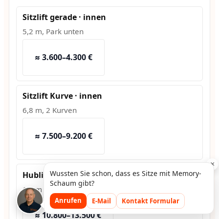
Sitzlift gerade · innen
5,2 m, Park unten
≈ 3.600–4.300 €
Sitzlift Kurve · innen
6,8 m, 2 Kurven
≈ 7.500–9.200 €
×
Wussten Sie schon, dass es Sitze mit Memory-
Hublift · außen
Schaum gibt?
1,2 m Hub, Fundament
Anrufen
E-Mail
Kontakt Formular
≈ 10.800–13.500 €