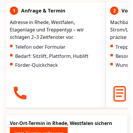
Anfrage & Termin
Vorg
1
2
Adresse in Rhede, Westfalen,
Machbarke
Etagenlage und Treppentyp – wir
Strom/Lad
schlagen 2–3 Zeitfenster vor.
präzise vo
Telefon oder Formular
Treppen
Bedarf: Sitzlift, Plattform, Hublift
Besond
Förder-Quickcheck
Wunscht
Vor-Ort-Termin in Rhede, Westfalen sichern