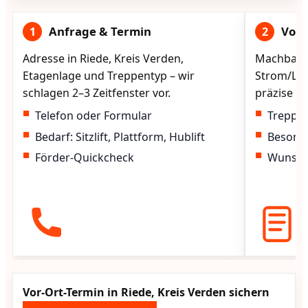
Anfrage & Termin
Vorg
1
2
Adresse in Riede, Kreis Verden,
Machbarke
Etagenlage und Treppentyp – wir
Strom/Lad
schlagen 2–3 Zeitfenster vor.
präzise vo
Telefon oder Formular
Treppen
Bedarf: Sitzlift, Plattform, Hublift
Besond
Förder-Quickcheck
Wunscht
Vor-Ort-Termin in Riede, Kreis Verden sichern