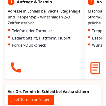
Anfrage & Termin
Vorg
1
2
Adresse in Schleid bei Vacha, Etagenlage
Machbarke
und Treppentyp – wir schlagen 2–3
Strom/Lad
Zeitfenster vor.
präzise vo
Telefon oder Formular
Treppen
Bedarf: Sitzlift, Plattform, Hublift
Besond
Förder-Quickcheck
Wunscht
Vor-Ort-Termin in Schleid bei Vacha sichern
Jetzt Termin anfragen