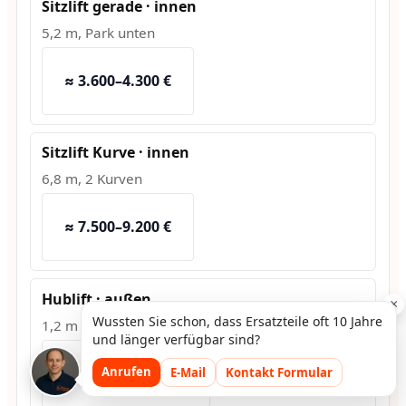
Sitzlift gerade · innen
5,2 m, Park unten
≈ 3.600–4.300 €
Sitzlift Kurve · innen
6,8 m, 2 Kurven
≈ 7.500–9.200 €
Hublift · außen
×
Wussten Sie schon, dass Ersatzteile oft 10 Jahre
1,2 m Hub, Fundament
und länger verfügbar sind?
≈ 10.800–13.500 €
Anrufen
E-Mail
Kontakt Formular