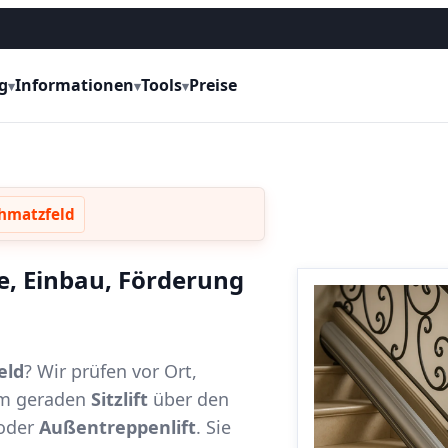
g
Informationen
Tools
Preise
▾
▾
▾
chmatzfeld
se, Einbau, Förderung
eld
? Wir prüfen vor Ort,
vom geraden
Sitzlift
über den
oder
Außentreppenlift
. Sie