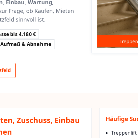
n
,
Einbau
,
Wartung
,
zur Frage, ob Kaufen, Mieten
feld sinnvoll ist.
sse bis 4.180 €
Aufmaß & Abnahme
zfeld
sten, Zuschuss, Einbau
Häufige Su
chen
Treppenlift