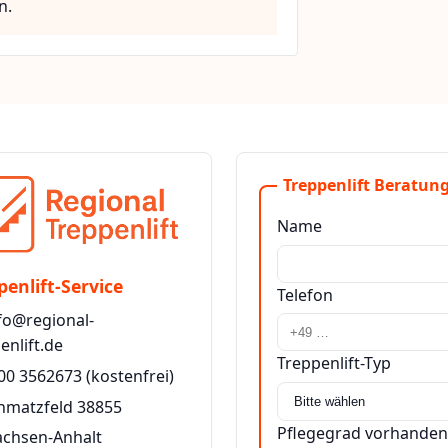
n.
Treppenlift Beratung
Name
penlift-Service
Telefon
fo@regional-
enlift.de
Treppenlift-Typ
00 3562673
(kostenfrei)
hmatzfeld 38855
Pflegegrad vorhanden
achsen-Anhalt