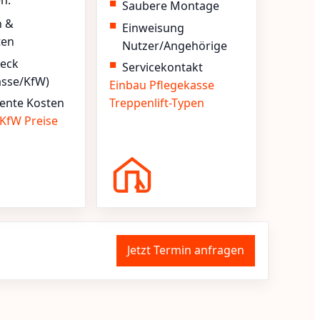
en.
Saubere Montage
n &
Einweisung
ten
Nutzer/Angehörige
heck
Servicekontakt
asse/KfW)
Einbau
Pflegekasse
ente Kosten
Treppenlift-Typen
KfW
Preise
Jetzt Termin anfragen