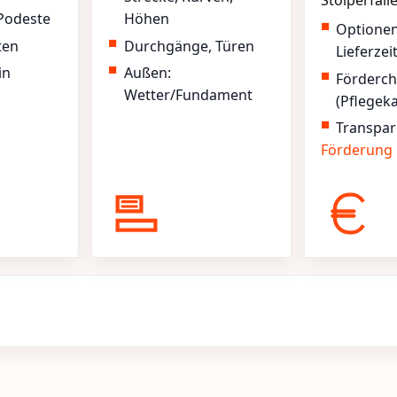
Stolperfall
Podeste
Höhen
Optione
ten
Durchgänge, Türen
Lieferzei
in
Außen:
Förderc
Wetter/Fundament
(Pflegek
Transpar
Förderung