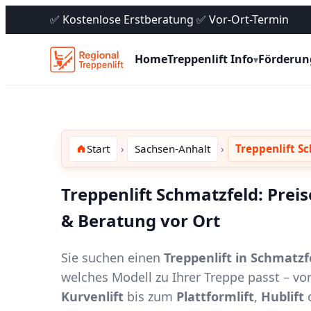
✅ Kostenlose Erstberatung ✅ Vor-Ort-Termin
Home
Treppenlift Info
Förderun
▾
Start
Sachsen-Anhalt
Treppenlift S
Treppenlift Schmatzfeld: Prei
& Beratung vor Ort
Sie suchen einen
Treppenlift in Schmatzf
welches Modell zu Ihrer Treppe passt – 
Kurvenlift
bis zum
Plattformlift
,
Hublift