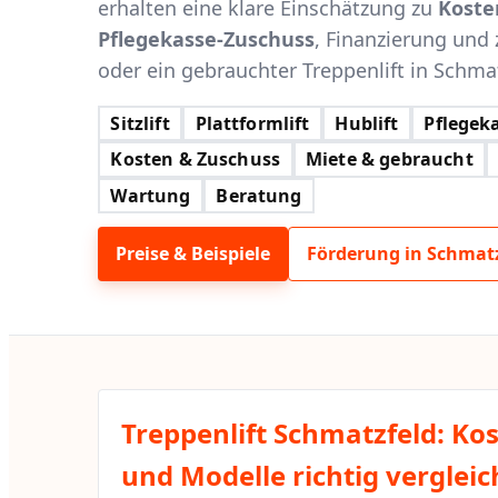
erhalten eine klare Einschätzung zu
Koste
Pflegekasse-Zuschuss
, Finanzierung und 
oder ein gebrauchter Treppenlift in Schmatz
Sitzlift
Plattformlift
Hublift
Pflegeka
Kosten & Zuschuss
Miete & gebraucht
Wartung
Beratung
Preise & Beispiele
Förderung in Schmat
Treppenlift Schmatzfeld: Ko
und Modelle richtig verglei