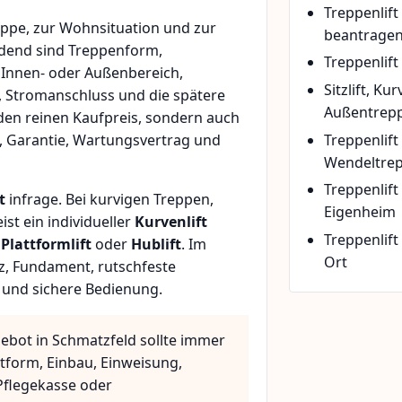
Treppenlif
ppe, zur Wohnsituation und zur
beantrage
idend sind Treppenform,
Treppenlift
 Innen- oder Außenbereich,
Sitzlift, Ku
, Stromanschluss und die spätere
Außentrepp
den reinen Kaufpreis, sondern auch
Treppenlift
, Garantie, Wartungsvertrag und
Wendeltre
Treppenlif
t
infrage. Bei kurvigen Treppen,
Eigenheim
t ein individueller
Kurvenlift
Treppenlift
n
Plattformlift
oder
Hublift
. Im
Ort
z, Fundament, rutschfeste
 und sichere Bedienung.
gebot in Schmatzfeld sollte immer
ttform, Einbau, Einweisung,
flegekasse oder