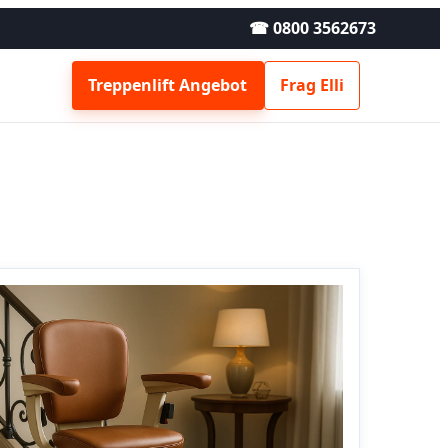
☎ 0800 3562673
Treppenlift Angebot
Frag Elli