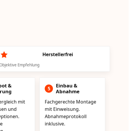
Herstellerfrei
Objektive Empfehlung
bot &
Einbau &
5
erung
Abnahme
rgleich mit
Fachgerechte Montage
isen und
mit Einweisung.
ptionen.
Abnahmeprotokoll
e
inklusive.