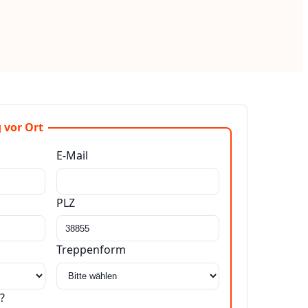
 vor Ort
E-Mail
PLZ
Treppenform
?