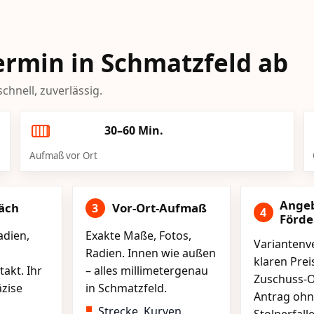
Termin in Schmatzfeld ab
chnell, zuverlässig.
30–60 Min.
Aufmaß vor Ort
Ange
äch
Vor-Ort-Aufmaß
3
4
Förd
adien,
Exakte Maße, Fotos,
Variantenve
Radien. Innen wie außen
klaren Pre
akt. Ihr
– alles millimetergenau
Zuschuss-O
äzise
in Schmatzfeld.
Antrag ohn
Strecke, Kurven,