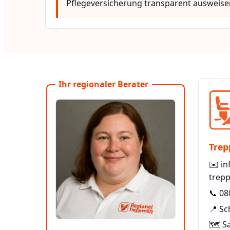
Pflegeversicherung transparent ausweise
Ihr regionaler Berater
Trep
✉️
in
trepp
📞
08
📍 Sc
🗺️ S