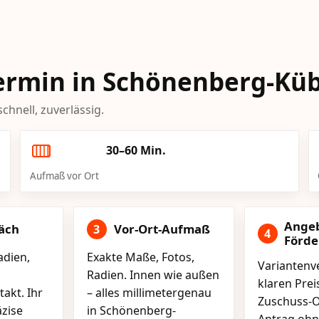
-Termin in Schönenberg-Kü
chnell, zuverlässig.
30–60 Min.
Aufmaß vor Ort
Ange
äch
Vor-Ort-Aufmaß
3
4
Förd
adien,
Exakte Maße, Fotos,
Variantenve
Radien. Innen wie außen
klaren Pre
akt. Ihr
– alles millimetergenau
Zuschuss-O
äzise
in Schönenberg-