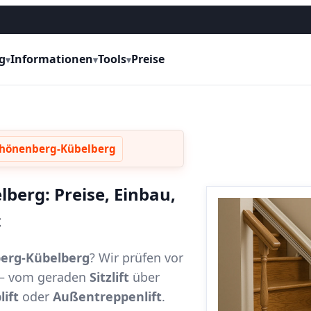
g
Informationen
Tools
Preise
▾
▾
▾
Schönenberg-Kübelberg
berg: Preise, Einbau,
t
berg-Kübelberg
? Wir prüfen vor
t – vom geraden
Sitzlift
über
lift
oder
Außentreppenlift
.