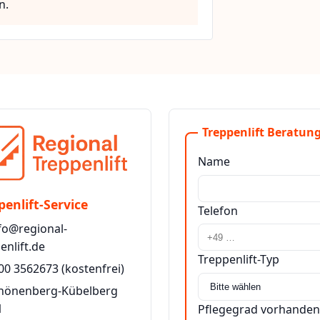
n.
Treppenlift Beratung
Name
penlift-Service
Telefon
fo@regional-
enlift.de
Treppenlift-Typ
00 3562673
(kostenfrei)
chönenberg-Kübelberg
1
Pflegegrad vorhanden