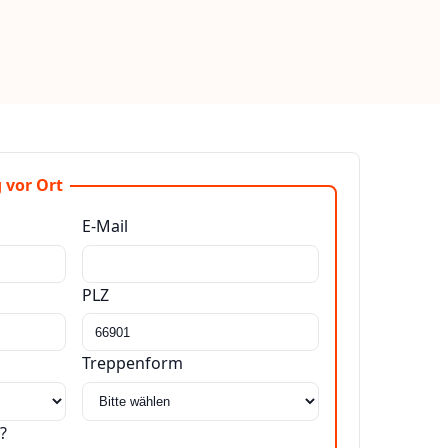
 vor Ort
E-Mail
PLZ
Treppenform
?