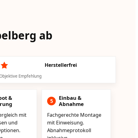
belberg ab
Herstellerfrei
Objektive Empfehlung
bot &
Einbau &
5
erung
Abnahme
rgleich mit
Fachgerechte Montage
isen und
mit Einweisung.
ptionen.
Abnahmeprotokoll