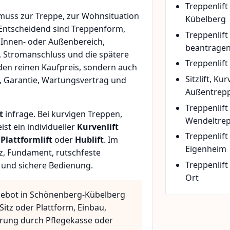
Treppenlift
uss zur Treppe, zur Wohnsituation
Kübelberg
 Entscheidend sind Treppenform,
Treppenlif
 Innen- oder Außenbereich,
beantrage
, Stromanschluss und die spätere
Treppenlift
den reinen Kaufpreis, sondern auch
Sitzlift, Ku
, Garantie, Wartungsvertrag und
Außentrepp
Treppenlift
t
infrage. Bei kurvigen Treppen,
Wendeltre
t ein individueller
Kurvenlift
Treppenlif
n
Plattformlift
oder
Hublift
. Im
Eigenheim
z, Fundament, rutschfeste
Treppenlift
 und sichere Bedienung.
Ort
gebot in Schönenberg-Kübelberg
Sitz oder Plattform, Einbau,
rung durch Pflegekasse oder