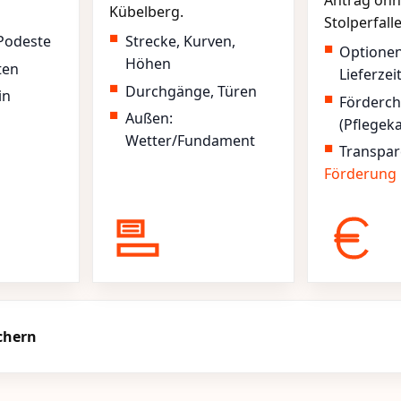
Antrag ohn
Kübelberg.
Stolperfall
Podeste
Strecke, Kurven,
Optione
Höhen
ten
Lieferzei
Durchgänge, Türen
in
Förderc
Außen:
(Pflegek
Wetter/Fundament
Transpar
Förderung
chern