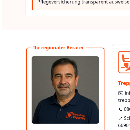
Pflegeversicherung transparent ausweise
Ihr regionaler Berater
Trep
✉️
in
trepp
📞
08
📍 S
6690