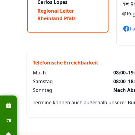
Carlos Lopes
🗺️ R
Regional Leiter
🌐
Reg
Rheinland-Pfalz
F
Telefonische Erreichbarkeit
Mo–Fr
08:00–19
Samstag
08:00–18
Sonntag
Nach Ab
Termine können auch außerhalb unserer Büro