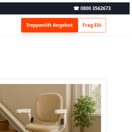
☎ 0800 3562673
Treppenlift Angebot
Frag Elli