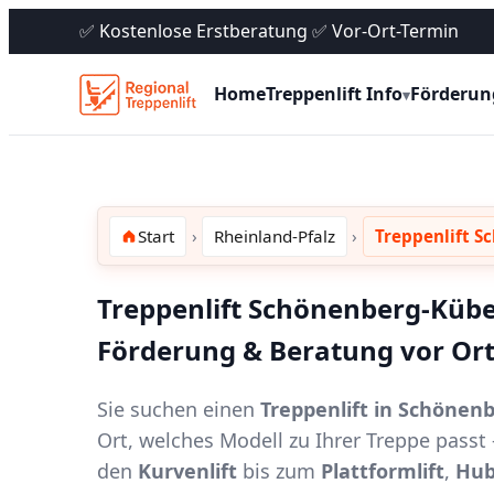
✅ Kostenlose Erstberatung ✅ Vor-Ort-Termin
Home
Treppenlift Info
Förderun
▾
Start
Rheinland-Pfalz
Treppenlift 
Treppenlift Schönenberg-Kübel
Förderung & Beratung vor Or
Sie suchen einen
Treppenlift in Schönen
Ort, welches Modell zu Ihrer Treppe pass
den
Kurvenlift
bis zum
Plattformlift
,
Hub