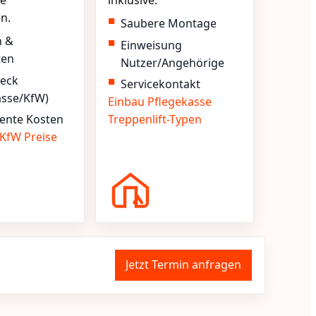
e
inklusive.
en.
Saubere Montage
n &
Einweisung
ten
Nutzer/Angehörige
heck
Servicekontakt
asse/KfW)
Einbau
Pflegekasse
ente Kosten
Treppenlift-Typen
KfW
Preise
Jetzt Termin anfragen