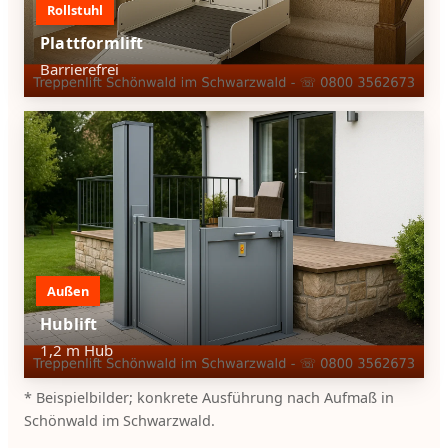
Rollstuhl
Plattformlift
Barrierefrei
Außen
Hublift
1,2 m Hub
* Beispielbilder; konkrete Ausführung nach Aufmaß in
Schönwald im Schwarzwald.