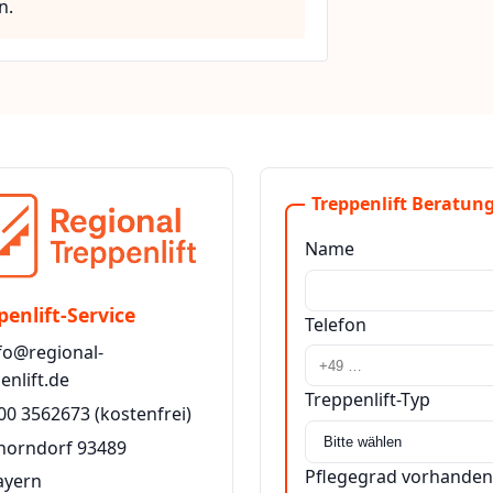
n.
Treppenlift Beratung
Name
penlift-Service
Telefon
fo@regional-
enlift.de
Treppenlift-Typ
00 3562673
(kostenfrei)
chorndorf 93489
Pflegegrad vorhanden
ayern