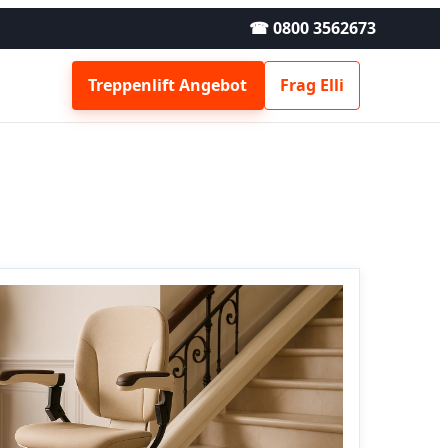
☎ 0800 3562673
Treppenlift Angebot
Frag Elli