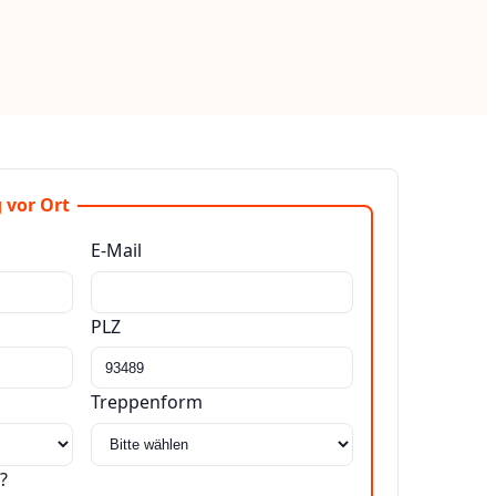
 vor Ort
E-Mail
PLZ
Treppenform
?