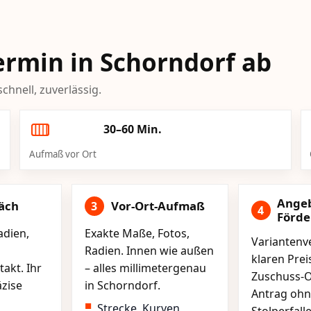
Termin in Schorndorf ab
chnell, zuverlässig.
30–60 Min.
Aufmaß vor Ort
Ange
äch
Vor-Ort-Aufmaß
3
4
Förd
adien,
Exakte Maße, Fotos,
Variantenve
Radien. Innen wie außen
klaren Pre
akt. Ihr
– alles millimetergenau
Zuschuss-O
äzise
in Schorndorf.
Antrag ohn
Strecke, Kurven,