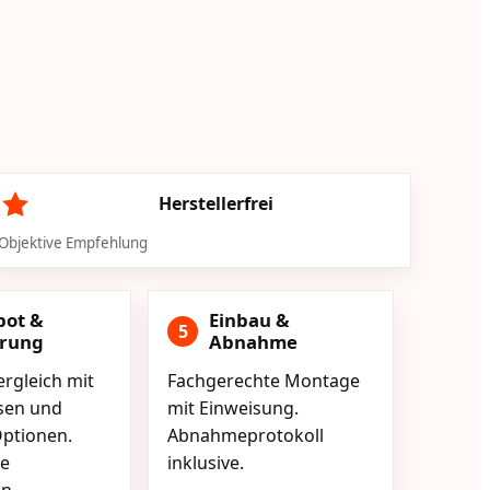
Herstellerfrei
Objektive Empfehlung
bot &
Einbau &
5
erung
Abnahme
rgleich mit
Fachgerechte Montage
isen und
mit Einweisung.
ptionen.
Abnahmeprotokoll
e
inklusive.