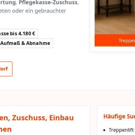
rtung
,
Pflegekasse-Zuschuss
,
eten oder ein gebrauchter
sse bis 4.180 €
Aufmaß & Abnahme
orf
ten, Zuschuss, Einbau
Häufige Su
chen
Treppenlift