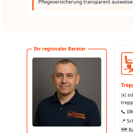
Pflegeversicherung transparent ausweise
Ihr regionaler Berater
Trep
✉️
in
trepp
📞
08
📍 S
🗺️ B