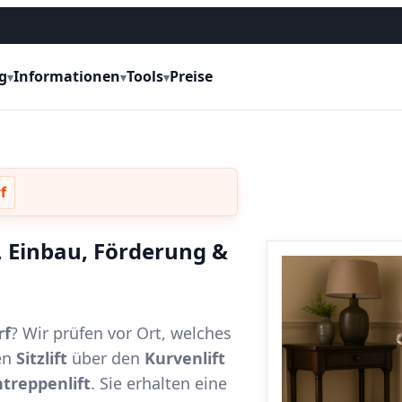
g
Informationen
Tools
Preise
▾
▾
▾
f
e, Einbau, Förderung &
rf
? Wir prüfen vor Ort, welches
en
Sitzlift
über den
Kurvenlift
treppenlift
. Sie erhalten eine