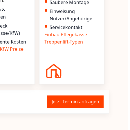
en.
Saubere Montage
n &
Einweisung
ten
Nutzer/Angehörige
heck
Servicekontakt
asse/KfW)
Einbau
Pflegekasse
ente Kosten
Treppenlift-Typen
KfW
Preise
Jetzt Termin anfragen