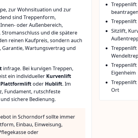
Treppenlif
pe, zur Wohnsituation und zur
beantrage
idend sind Treppenform,
Treppenlift
 Innen- oder Außenbereich,
Sitzlift, Ku
, Stromanschluss und die spätere
Außentrepp
den reinen Kaufpreis, sondern auch
Treppenlift
, Garantie, Wartungsvertrag und
Wendeltre
Treppenlif
t
infrage. Bei kurvigen Treppen,
Eigenheim
t ein individueller
Kurvenlift
Treppenlift
n
Plattformlift
oder
Hublift
. Im
Ort
z, Fundament, rutschfeste
 und sichere Bedienung.
gebot in Schorndorf sollte immer
ttform, Einbau, Einweisung,
flegekasse oder