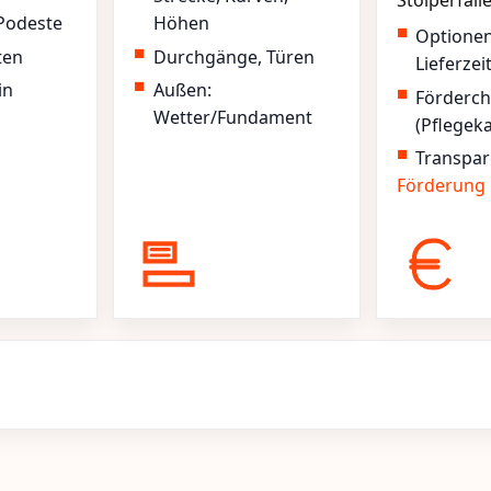
Stolperfall
Podeste
Höhen
Optione
ten
Durchgänge, Türen
Lieferzei
in
Außen:
Förderc
Wetter/Fundament
(Pflegek
Transpar
Förderung