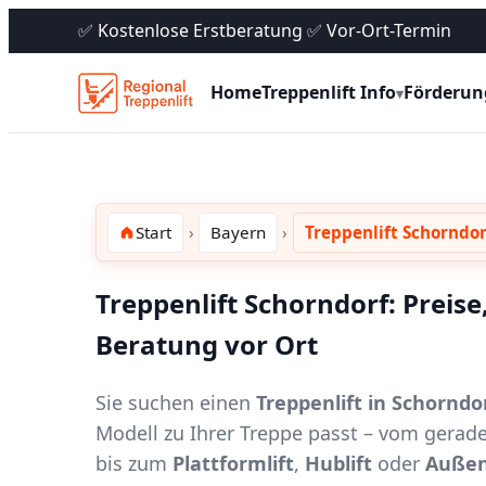
✅ Kostenlose Erstberatung ✅ Vor-Ort-Termin
Home
Treppenlift Info
Förderun
▾
Start
Bayern
Treppenlift Schorndor
Treppenlift Schorndorf: Preis
Beratung vor Ort
Sie suchen einen
Treppenlift in Schorndo
Modell zu Ihrer Treppe passt – vom gerad
bis zum
Plattformlift
,
Hublift
oder
Außen