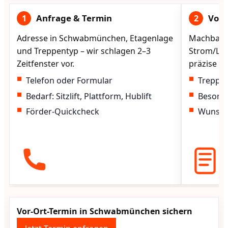
Anfrage & Termin
Vorg
1
2
Adresse in Schwabmünchen, Etagenlage
Machbarke
und Treppentyp – wir schlagen 2–3
Strom/Lad
Zeitfenster vor.
präzise vo
Telefon oder Formular
Treppen
Bedarf: Sitzlift, Plattform, Hublift
Besond
Förder-Quickcheck
Wunscht
Vor-Ort-Termin in Schwabmünchen sichern