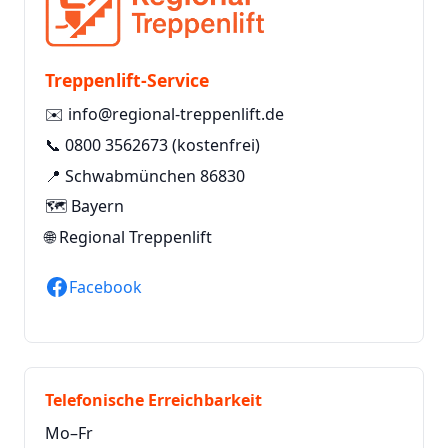
Treppenlift-Service
✉️
info@regional-treppenlift.de
📞
0800 3562673
(kostenfrei)
📍 Schwabmünchen 86830
🗺️ Bayern
🌐
Regional Treppenlift
Facebook
Telefonische Erreichbarkeit
Mo–Fr