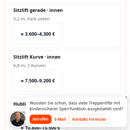
Sitzlift gerade · innen
5,2 m, Park unten
≈ 3.600–4.300 €
Sitzlift Kurve · innen
6,8 m, 2 Kurven
≈ 7.500–9.200 €
×
Wussten Sie schon, dass viele Treppenlifte mit
Hublift · außen
kindersicherer Sperrfunktion ausgestattet sind?
1,2 m Hub, Fundament
Anrufen
E-Mail
Kontakt Formular
≈ 10.800–13.500 €